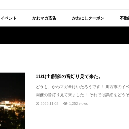
イベント
かわマガ広告
かわにしクーポン
不動
11/1(土)開催の音灯り見て来た。
どうも、かわマガ＠けいたろうです！ 川西市のイベント
開催の音灯り見て来ました！ それでは詳細をどうぞ！
2025.11.02
1,252 views