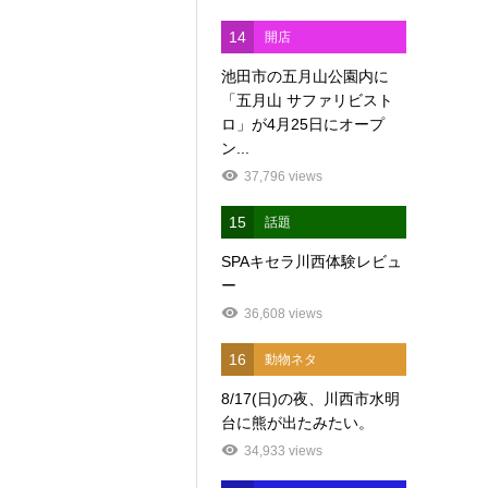
14
開店
池田市の五月山公園内に
「五月山 サファリビスト
ロ」が4月25日にオープ
ン...
37,796 views
15
話題
SPAキセラ川西体験レビュ
ー
36,608 views
16
動物ネタ
8/17(日)の夜、川西市水明
台に熊が出たみたい。
34,933 views