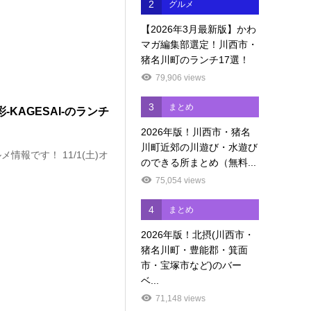
2
グルメ
【2026年3月最新版】かわ
マガ編集部選定！川西市・
猪名川町のランチ17選！
79,906 views
3
まとめ
-KAGESAI-のランチ
2026年版！川西市・猪名
川町近郊の川遊び・水遊び
報です！ 11/1(土)オ
のできる所まとめ（無料...
75,054 views
4
まとめ
2026年版！北摂(川西市・
猪名川町・豊能郡・箕面
市・宝塚市など)のバー
ベ...
71,148 views