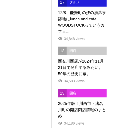
17
グルメ
12/8、能勢町の汐の湯温泉
跡地にlunch and cafe
WOODSTOCKっていうカ
フェ...
34,848 views
18
閉店
西友川西店が2024年11月
21日で閉店するみたい。
50年の歴史に幕。
34,583 views
19
開店
2025年版！川西市・猪名
川町の開店閉店情報のまと
め！
34,186 views