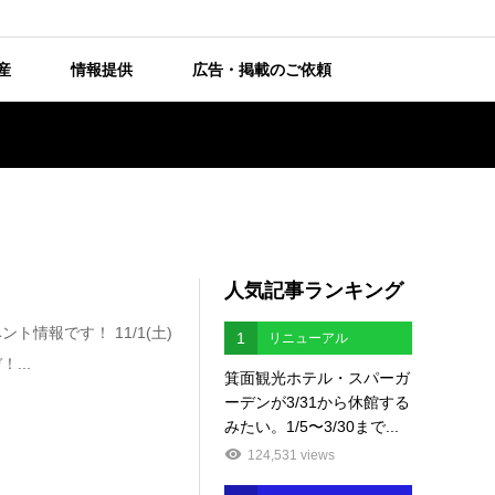
産
情報提供
広告・掲載のご依頼
人気記事ランキング
情報です！ 11/1(土)
1
リニューアル
...
箕面観光ホテル・スパーガ
ーデンが3/31から休館する
みたい。1/5〜3/30まで...
124,531 views