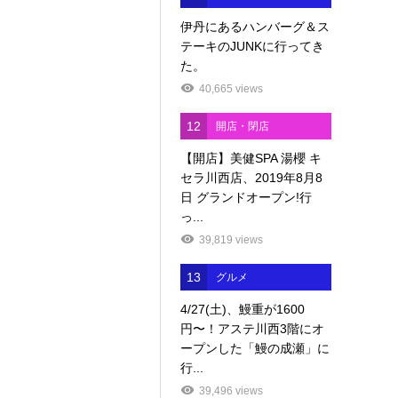
伊丹にあるハンバーグ＆ス
テーキのJUNKに行ってき
た。
40,665 views
12
開店・閉店
【開店】美健SPA 湯櫻 キ
セラ川西店、2019年8月8
日 グランドオープン!行
っ...
39,819 views
13
グルメ
4/27(土)、鰻重が1600
円〜！アステ川西3階にオ
ープンした「鰻の成瀬」に
行...
39,496 views