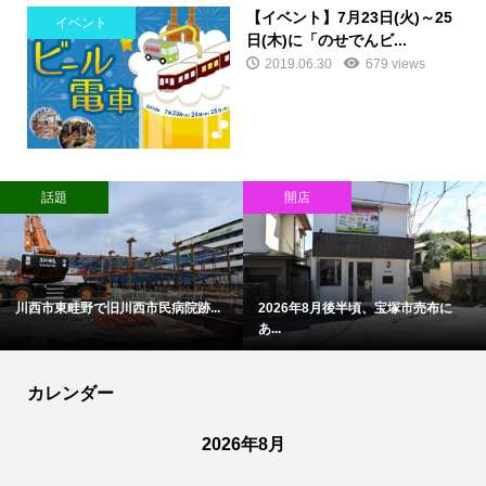
【イベント】7月23日(火)～25
イベント
日(木)に「のせでんビ...
2019.06.30
679 views
話題
開店
川西市東畦野で旧川西市民病院跡...
2026年8月後半頃、宝塚市売布に
あ...
カレンダー
2026年8月