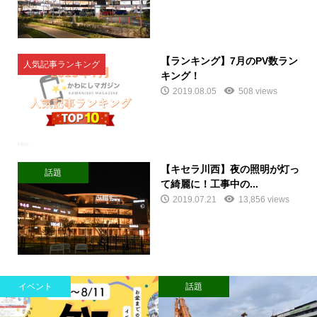
【ランキング】7月のPV数ラン
人気記事ランキング
キング！
2019.08.05
508 views
【キセラ川西】夜の照明が灯っ
話題
て綺麗に！工事中の...
2019.07.21
13,856 views
イベント
話題