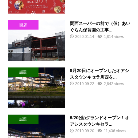
関西スーパーの前で（仮）あい
開店
ぐらん保育園の工事...
2020.01.14
1,814 views
9月20日にオープンしたオアシ
話題
スタウンキセラ川西を...
2019.09.22
2,842 views
9/20(金)グランドオープン！オ
話題
アシスタウンキセラ...
2019.09.20
11,436 views