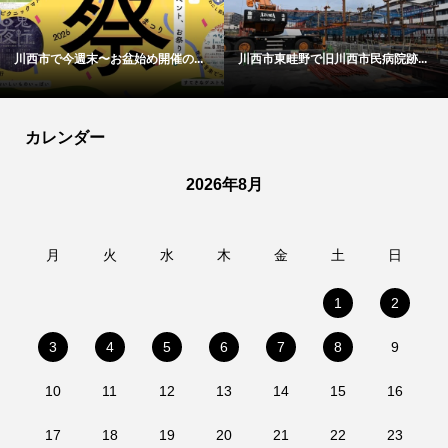
川西市で今週末〜お盆始め開催の...
川西市東畦野で旧川西市民病院跡...
カレンダー
2026年8月
月
火
水
木
金
土
日
1
2
3
4
5
6
7
8
9
10
11
12
13
14
15
16
17
18
19
20
21
22
23