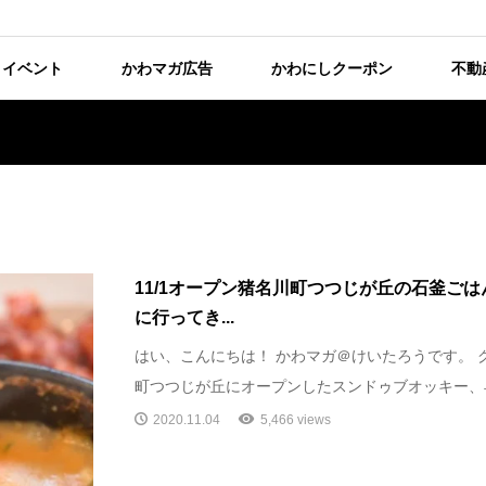
イベント
かわマガ広告
かわにしクーポン
不動
11/1オープン猪名川町つつじが丘の石釜ごはん
に行ってき...
はい、こんにちは！ かわマガ＠けいたろうです。 
町つつじが丘にオープンしたスンドゥブオッキー、早
2020.11.04
5,466 views