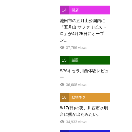
14
開店
池田市の五月山公園内に
「五月山 サファリビスト
ロ」が4月25日にオープ
ン...
37,796 views
15
話題
SPAキセラ川西体験レビュ
ー
36,608 views
16
動物ネタ
8/17(日)の夜、川西市水明
台に熊が出たみたい。
34,933 views