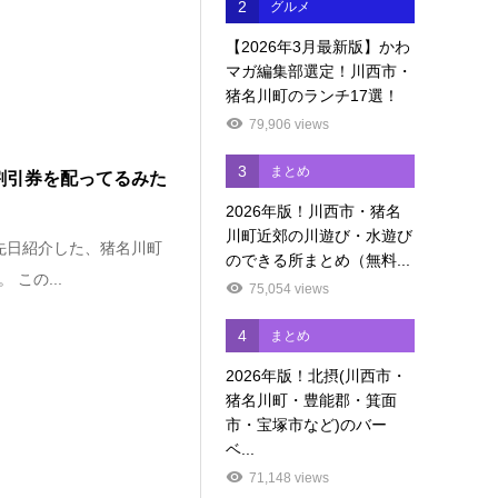
2
グルメ
【2026年3月最新版】かわ
マガ編集部選定！川西市・
猪名川町のランチ17選！
79,906 views
3
まとめ
円割引券を配ってるみた
2026年版！川西市・猪名
川町近郊の川遊び・水遊び
先日紹介した、猪名川町
のできる所まとめ（無料...
この...
75,054 views
4
まとめ
2026年版！北摂(川西市・
猪名川町・豊能郡・箕面
市・宝塚市など)のバー
ベ...
71,148 views