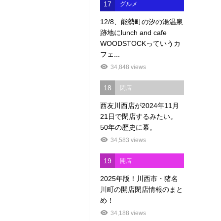
17
グルメ
12/8、能勢町の汐の湯温泉
跡地にlunch and cafe
WOODSTOCKっていうカ
フェ...
34,848 views
18
閉店
西友川西店が2024年11月
21日で閉店するみたい。
50年の歴史に幕。
34,583 views
19
開店
2025年版！川西市・猪名
川町の開店閉店情報のまと
め！
34,188 views