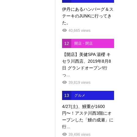
伊丹にあるハンバーグ＆ス
テーキのJUNKに行ってき
た。
40,665 views
12
開店・閉店
【開店】美健SPA 湯櫻 キ
セラ川西店、2019年8月8
日 グランドオープン!行
っ...
39,819 views
13
グルメ
4/27(土)、鰻重が1600
円〜！アステ川西3階にオ
ープンした「鰻の成瀬」に
行...
39,496 views