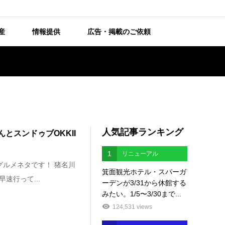
産
情報提供
広告・掲載のご依頼
人気記事ランキング
とスンドゥブOKKII
1
リニューアル
グルメネタです！ 猪名川
箕面観光ホテル・スパーガ
速行って...
ーデンが3/31から休館する
みたい。1/5〜3/30まで...
124,531 views