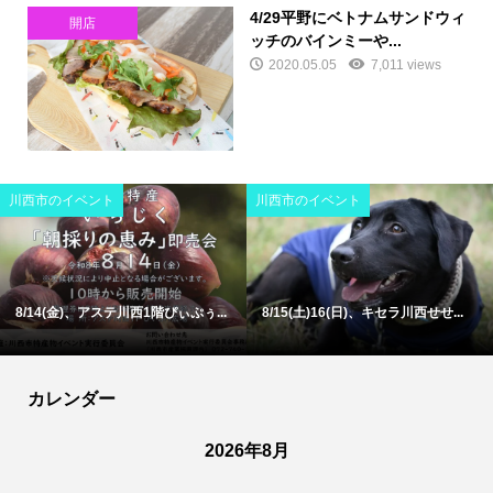
4/29平野にベトナムサンドウィ
開店
ッチのバインミーや...
2020.05.05
7,011 views
川西市のイベント
川西市のイベント
8/14(金)、アステ川西1階ぴぃぷぅ...
8/15(土)16(日)、キセラ川西せせ...
カレンダー
2026年8月