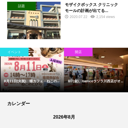
モザイクボックス クリニック
話題
モールの計画が出てる...
2020.07.22
2,154 views
イベント
開店
8月11日(火祝)、猫カフェ・ねこの...
8/7(金)、namcoラソラ川西店がオ...
カレンダー
2026年8月