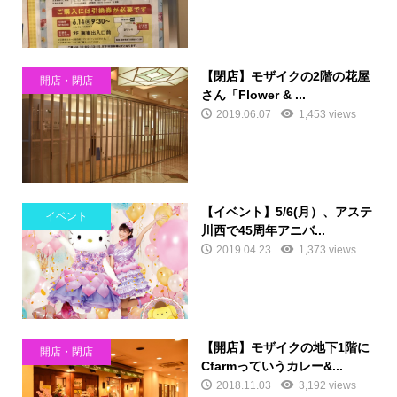
【閉店】モザイクの2階の花屋
開店・閉店
さん「Flower & ...
2019.06.07
1,453 views
【イベント】5/6(月）、アステ
イベント
川西で45周年アニバ...
2019.04.23
1,373 views
【開店】モザイクの地下1階に
開店・閉店
Cfarmっていうカレー&...
2018.11.03
3,192 views