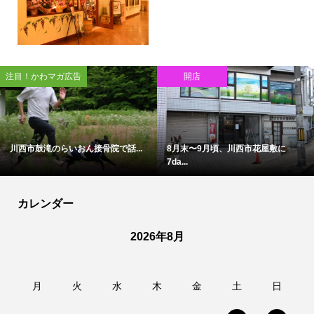
注目！かわマガ広告
開店
川西市鼓滝のらいおん接骨院で話...
8月末〜9月頃、川西市花屋敷に
7da...
カレンダー
2026年8月
月
火
水
木
金
土
日