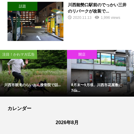
川西能勢口駅前のでっかい三井
話題
のリパークが改装で...
2020.11.13
1,996 views
注目！かわマガ広告
開店
川西市鼓滝のらいおん接骨院で話...
8月末〜9月頃、川西市花屋敷に
7da...
カレンダー
2026年8月