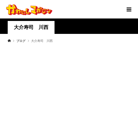
大介寿司 川西
ブログ
大介寿司 川西