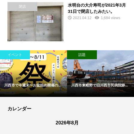
水明台の大介寿司が2021年3月
閉店
31日で閉店したみたい。
2021.04.12
1,684 views
イベント
話題
川西市で今週末〜お盆始め開催の...
川西市東畦野で旧川西市民病院跡...
カレンダー
2026年8月