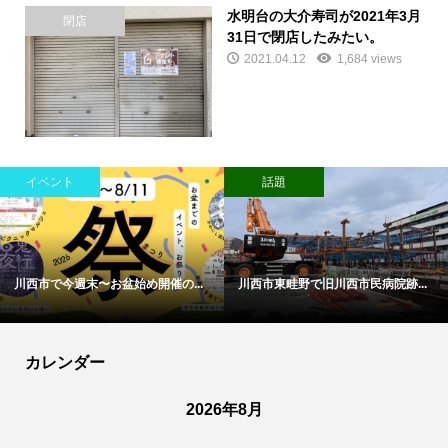
水明台の大介寿司が2021年3月
閉店
31日で閉店したみたい。
2021.04.12
1,684 views
イベント
話題
川西市で今週末〜お盆始め開催の...
川西市東畦野で旧川西市民病院跡...
カレンダー
2026年8月