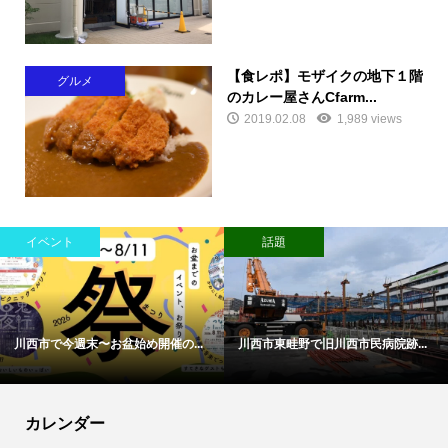
【食レポ】モザイクの地下１階
グルメ
のカレー屋さんCfarm...
2019.02.08
1,989 views
イベント
話題
川西市で今週末〜お盆始め開催の...
川西市東畦野で旧川西市民病院跡...
カレンダー