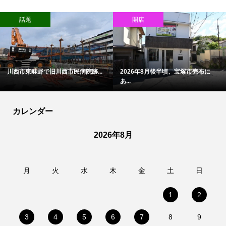
話題
開店
川西市東畦野で旧川西市民病院跡...
2026年8月後半頃、宝塚市売布に
あ...
カレンダー
2026年8月
月
火
水
木
金
土
日
1
2
3
4
5
6
7
8
9