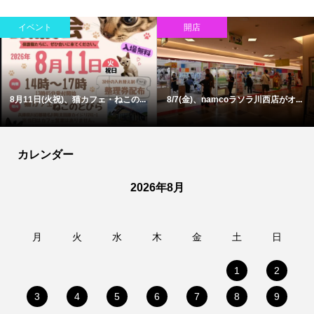
イベント
開店
8月11日(火祝)、猫カフェ・ねこの...
8/7(金)、namcoラソラ川西店がオ...
カレンダー
2026年8月
月
火
水
木
金
土
日
1
2
3
4
5
6
7
8
9