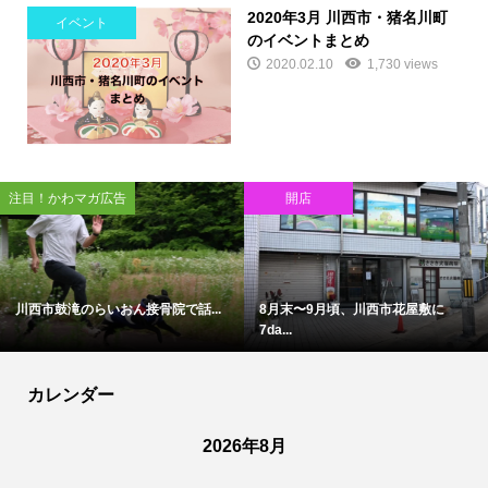
2020年3月 川西市・猪名川町
イベント
のイベントまとめ
2020.02.10
1,730 views
注目！かわマガ広告
開店
川西市鼓滝のらいおん接骨院で話...
8月末〜9月頃、川西市花屋敷に
7da...
カレンダー
2026年8月