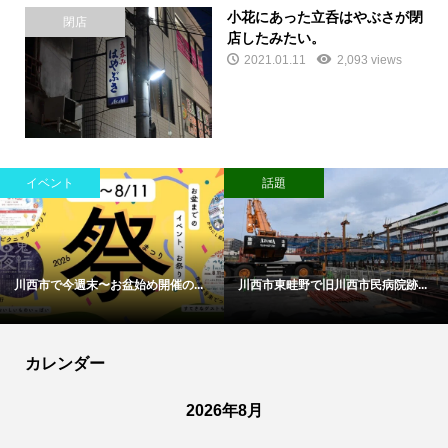
小花にあった立呑はやぶさが閉
閉店
店したみたい。
2021.01.11
2,093 views
イベント
話題
川西市で今週末〜お盆始め開催の...
川西市東畦野で旧川西市民病院跡...
カレンダー
2026年8月