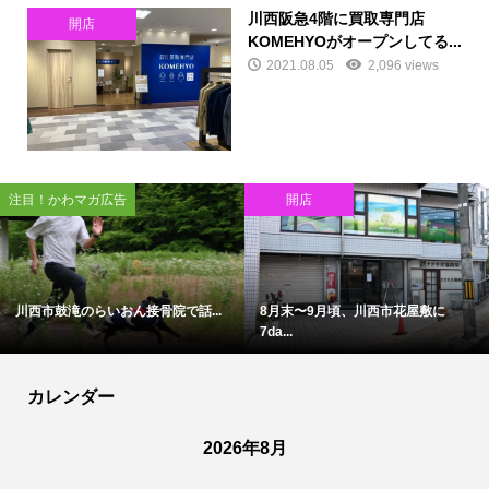
川西阪急4階に買取専門店
開店
KOMEHYOがオープンしてる...
2021.08.05
2,096 views
注目！かわマガ広告
開店
川西市鼓滝のらいおん接骨院で話...
8月末〜9月頃、川西市花屋敷に
7da...
カレンダー
2026年8月