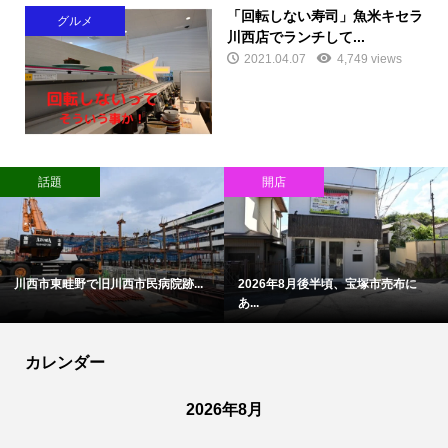
「回転しない寿司」魚米キセラ
グルメ
川西店でランチして...
2021.04.07
4,749 views
話題
開店
川西市東畦野で旧川西市民病院跡...
2026年8月後半頃、宝塚市売布に
あ...
カレンダー
2026年8月