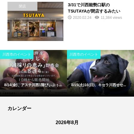
3/31で川西能勢口駅の
閉店
TSUTAYAが閉店するみたい
2020.02.24
11,384 views
川西市のイベント
川西市のイベント
8/14(金)、アステ川西1階ぴぃぷぅ...
8/15(土)16(日)、キセラ川西せせ...
カレンダー
2026年8月