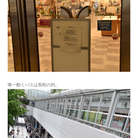
唯一動くバスは長蛇の列。