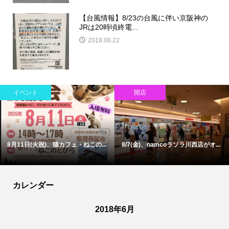
【台風情報】8/23の台風に伴い京阪神の
JRは20時頃終電...
2018.08.22
イベント
開店
8月11日(火祝)、猫カフェ・ねこの...
8/7(金)、namcoラソラ川西店がオ...
カレンダー
2018年6月