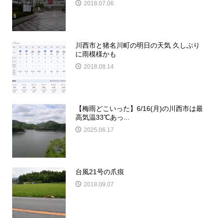
2018.07.06
川西市と猪名川町の明日の天気 久しぶり
に雨模様かも
2018.08.14
【梅雨どこいった】6/16(月)の川西市は最
高気温33℃あっ...
2025.06.17
台風21号の爪痕
2018.09.07