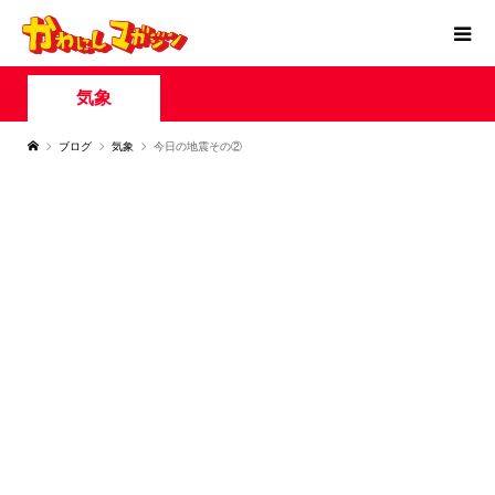
気象
ブログ
気象
今日の地震その②