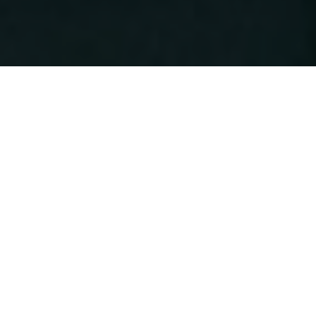
2025.11.17
2025.08.06
2023.12.03
2021.04.30
かわにしマガジンの姉妹サイト「箕面池田マガジン」を公開しま
8/25までの期間限定。飲食店無敵セット(HP制作及び支援セット)
最大40万円がもらえる！令和5年度川西市原油等高騰対策中小企
かわマガ広告の専用サイトができました。
した。
を1件だけ販売します。
業支援金の申請方法
【お客様の声】
浄福寺
住職 岩田 様