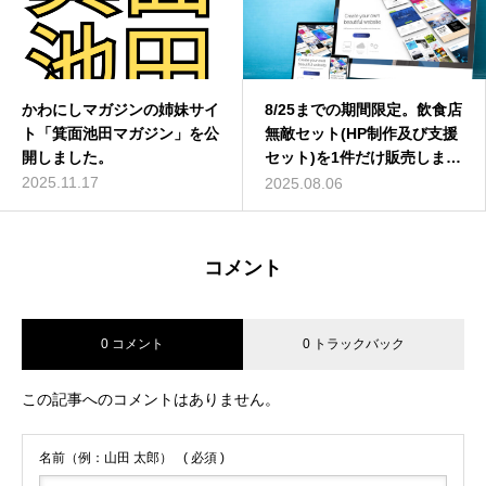
ガジンの姉妹サイ
最大40万円がもらえる！令
8/25までの期間限定。飲食店
8/25までの期間限定。飲食店
最大40万
田マガジン」を公
和5年度川西市原油等高騰対
無敵セット(HP制作及び支援
無敵セット(HP制作及び支援
和5年度川
。
策中小企業支援金の申請方法
セット)を1件だけ販売しま
セット)を1件だけ販売しま
策中小企業
す。
す。
2023.12.03
2023.12.03
2025.08.06
2025.08.06
コメント
0 コメント
0 トラックバック
この記事へのコメントはありません。
名前（例：山田 太郎）
( 必須 )