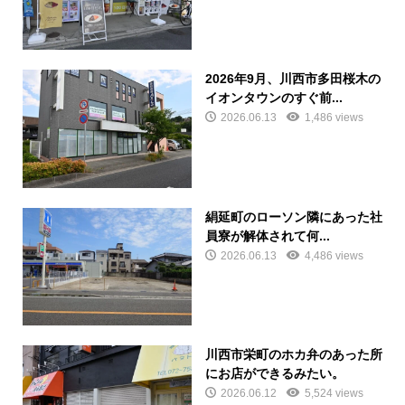
2026年9月、川西市多田桜木の
イオンタウンのすぐ前...
2026.06.13
1,486 views
絹延町のローソン隣にあった社
員寮が解体されて何...
2026.06.13
4,486 views
川西市栄町のホカ弁のあった所
にお店ができるみたい。
2026.06.12
5,524 views