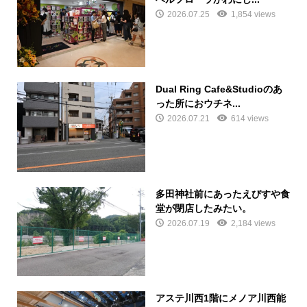
2026.07.25
1,854 views
Dual Ring Cafe&Studioのあ
った所におウチネ...
2026.07.21
614 views
多田神社前にあったえびすや食
堂が閉店したみたい。
2026.07.19
2,184 views
アステ川西1階にメノア川西能