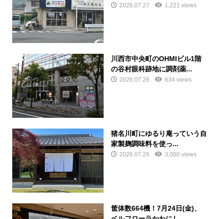
2026.07.27
1,221 views
川西市中央町のOHMIビル1階
の谷村眼科跡地に調剤薬...
2026.07.26
634 views
猪名川町にゆるり庵っていう自
家製麹調味料を使っ...
2026.07.26
3,000 views
筐体数664機！7月24日(金)、
ベルフローラかわにし...