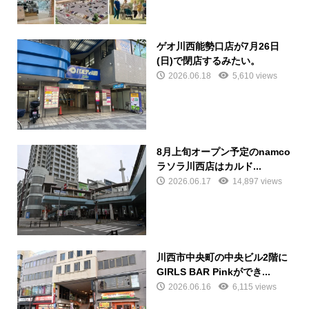
ゲオ川西能勢口店が7月26日
(日)で閉店するみたい。
2026.06.18
5,610 views
8月上旬オープン予定のnamco
ラソラ川西店はカルド...
2026.06.17
14,897 views
川西市中央町の中央ビル2階に
GIRLS BAR Pinkができ...
2026.06.16
6,115 views