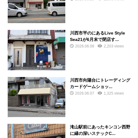
川西市平のにあるLive Style
Sea21が6月末で閉店す...
2026.06.08
2,203 views
川西市向陽台にトレーディング
カードゲームショッ...
2026.06.07
1,325 views
滝山駅前にあったキンコン西野
に縁の深いスナックC...