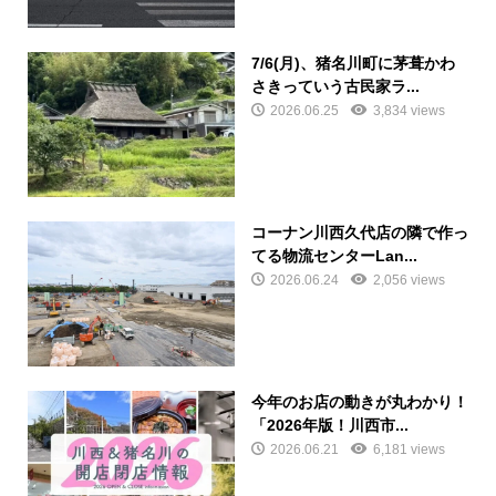
7/6(月)、猪名川町に茅葺かわ
さきっていう古民家ラ...
2026.06.25
3,834 views
コーナン川西久代店の隣で作っ
てる物流センターLan...
2026.06.24
2,056 views
今年のお店の動きが丸わかり！
「2026年版！川西市...
2026.06.21
6,181 views