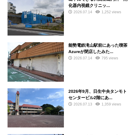
化器内視鏡クリニッ...
2026.07.14
1,252 views
能勢電鉄滝山駅前にあった喫茶
Azureが閉店したみた...
2026.07.14
795 views
2026年9月、日生中央タンモト
センタービル2階にあ...
2026.07.13
1,359 views