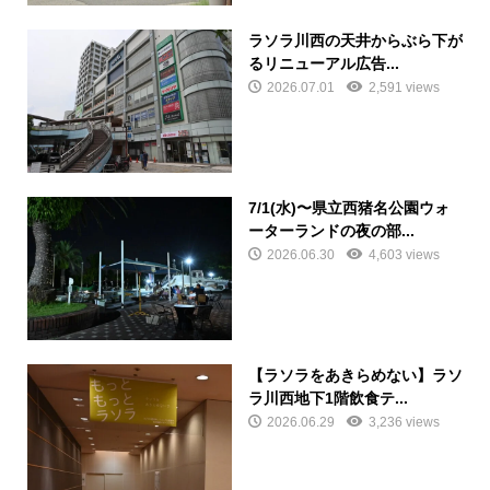
ラソラ川西の天井からぶら下が
るリニューアル広告...
2026.07.01
2,591 views
7/1(水)〜県立西猪名公園ウォ
ーターランドの夜の部...
2026.06.30
4,603 views
【ラソラをあきらめない】ラソ
ラ川西地下1階飲食テ...
2026.06.29
3,236 views