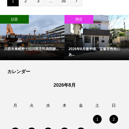
1
2
3
…
35

話題
開店
川西市東畦野で旧川西市民病院跡...
2026年8月後半頃、宝塚市売布に
あ...
カレンダー
2026年8月
月
火
水
木
金
土
日
1
2