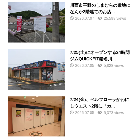
川西市平野のしまむらの敷地に
なんか2階建てのお店...
2026.07.07
25,598 views
7/25(土)にオープンする24時間
ジムQUICKFIT猪名川...
2026.07.05
5,828 views
7/24(金)、ベルフローラかわに
しウエスト2階に「カ...
2026.07.05
5,373 views