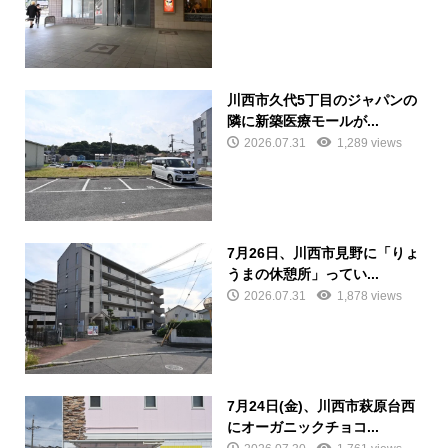
川西市久代5丁目のジャパンの
隣に新築医療モールが...
2026.07.31
1,289 views
7月26日、川西市見野に「りょ
うまの休憩所」ってい...
2026.07.31
1,878 views
7月24日(金)、川西市萩原台西
にオーガニックチョコ...