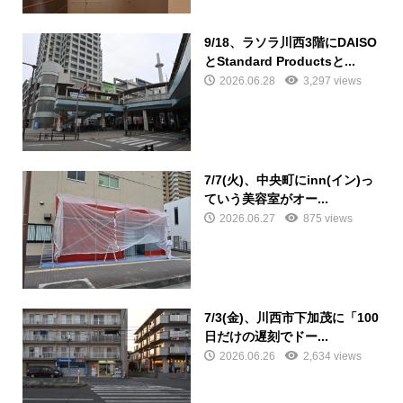
9/18、ラソラ川西3階にDAISO
とStandard Productsと...
2026.06.28
3,297 views
7/7(火)、中央町にinn(イン)っ
ていう美容室がオー...
2026.06.27
875 views
7/3(金)、川西市下加茂に「100
日だけの遅刻でドー...
2026.06.26
2,634 views