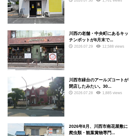
2026.07.30
1,761 views
川西の老舗・中央町にあるキッ
チンポットが8月末で...
2026.07.29
12,588 views
川西市緑台のアールズコートが
閉店したみたい。30...
2026.07.28
1,885 views
2026年8月、川西市南花屋敷に
爬虫類・観葉賞物専門...