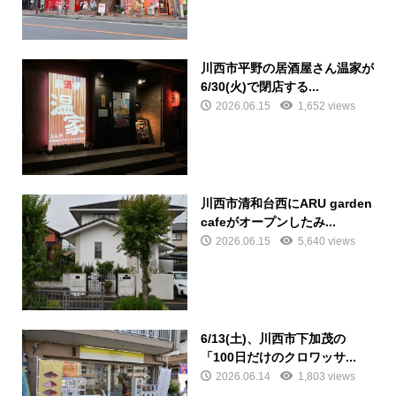
川西市平野の居酒屋さん温家が
6/30(火)で閉店する...
2026.06.15
1,652 views
川西市清和台西にARU garden
cafeがオープンしたみ...
2026.06.15
5,640 views
6/13(土)、川西市下加茂の
「100日だけのクロワッサ...
2026.06.14
1,803 views