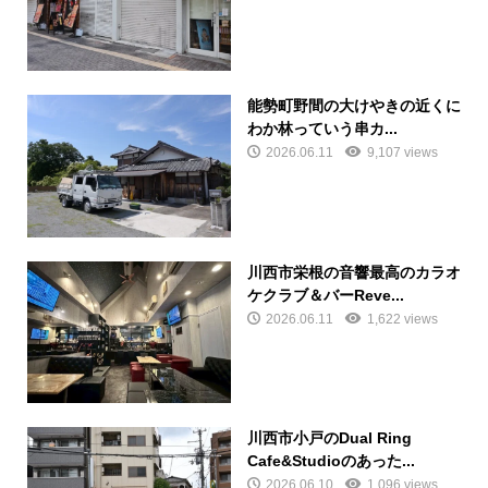
能勢町野間の大けやきの近くに
わか林っていう串カ...
2026.06.11
9,107 views
川西市栄根の音響最高のカラオ
ケクラブ＆バーReve...
2026.06.11
1,622 views
川西市小戸のDual Ring
Cafe&Studioのあった...
2026.06.10
1,096 views