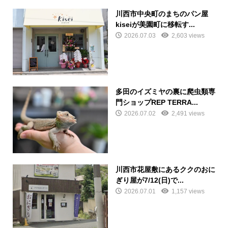
川西市中央町のまちのパン屋
kiseiが美園町に移転す...
2026.07.03
2,603 views
多田のイズミヤの裏に爬虫類専
門ショップREP TERRA...
2026.07.02
2,491 views
川西市花屋敷にあるククのおに
ぎり屋が7/12(日)で...
2026.07.01
1,157 views