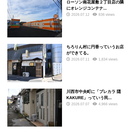
ローソン南花屋敷２丁目店の隣
にオレンジコンテナ...
2026.07.12
836 views
ちろりん村に円香っていうお店
ができてる。
2026.07.11
1,834 views
川西市中央町に「プレカラ 隠
KAKURE」っていう民...
2026.07.07
4,966 views