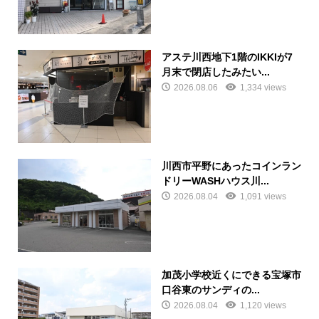
アステ川西地下1階のIKKIが7
月末で閉店したみたい...
2026.08.06
1,334 views
川西市平野にあったコインラン
ドリーWASHハウス川...
2026.08.04
1,091 views
加茂小学校近くにできる宝塚市
口谷東のサンディの...
2026.08.04
1,120 views