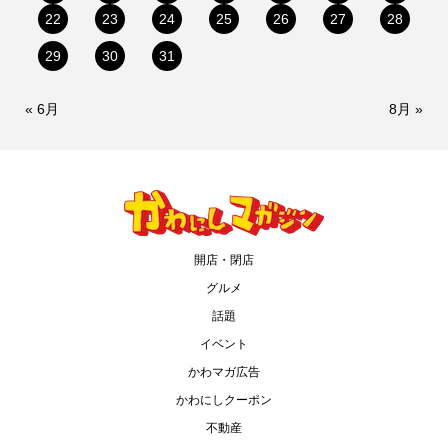
22
23
24
25
26
27
28
29
30
31
« 6月
8月 »
開店・閉店
グルメ
話題
イベント
かわマガ広告
かわにしクーポン
不動産