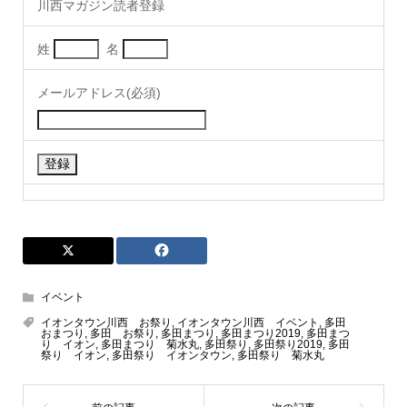
川西マガジン読者登録
姓
名
メールアドレス(必須)
イベント
イオンタウン川西 お祭り
,
イオンタウン川西 イベント
,
多田
おまつり
,
多田 お祭り
,
多田まつり
,
多田まつり2019
,
多田まつ
り イオン
,
多田まつり 菊水丸
,
多田祭り
,
多田祭り2019
,
多田
祭り イオン
,
多田祭り イオンタウン
,
多田祭り 菊水丸