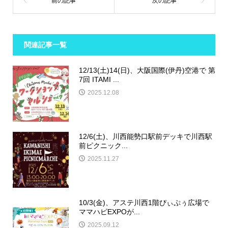
関連記事一覧
12/13(土)14(日)、大阪国際(伊丹)空港で 第
7回 ITAMI ...
2025.12.08
12/6(土)、川西能勢口駅前デッキで川西駅
前ピクニック...
2025.11.27
10/3(金)、アステ川西1階ぴぃぷぅ広場で
ママハピEXPOが...
2025.09.12