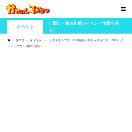
川西市・猪名川町のイベント情報を紹
イベント
介！
ブログ
イベント
【お祭り】7/28(日)第10回多田祭り～納涼の集い2019～が
イオンタウン川西で開催！