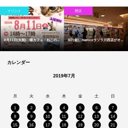
イベント
開店
8月11日(火祝)、猫カフェ・ねこの...
8/7(金)、namcoラソラ川西店がオ...
カレンダー
2019年7月
月
火
水
木
金
土
日
1
2
3
4
5
6
7
8
9
10
11
12
13
14
15
16
17
18
19
20
21