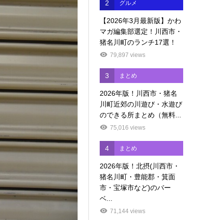
2
グルメ
【2026年3月最新版】かわ
マガ編集部選定！川西市・
猪名川町のランチ17選！
79,897 views
3
まとめ
2026年版！川西市・猪名
川町近郊の川遊び・水遊び
のできる所まとめ（無料...
75,016 views
4
まとめ
2026年版！北摂(川西市・
猪名川町・豊能郡・箕面
市・宝塚市など)のバー
ベ...
71,144 views