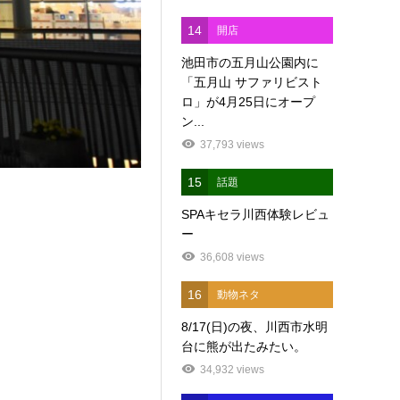
14
開店
池田市の五月山公園内に
「五月山 サファリビスト
ロ」が4月25日にオープ
ン...
37,793 views
15
話題
SPAキセラ川西体験レビュ
ー
36,608 views
16
動物ネタ
8/17(日)の夜、川西市水明
台に熊が出たみたい。
34,932 views