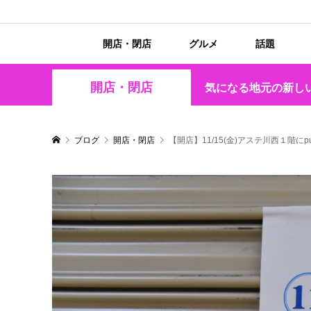
開店・閉店
グルメ
話題
開店・閉店
気になる地元の新し
ブログ
開店・閉店
【開店】11/15(金)アステ川西１階に