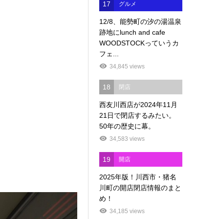
17
グルメ
12/8、能勢町の汐の湯温泉
跡地にlunch and cafe
WOODSTOCKっていうカ
フェ...
34,845 views
18
閉店
西友川西店が2024年11月
21日で閉店するみたい。
50年の歴史に幕。
34,583 views
19
開店
2025年版！川西市・猪名
川町の開店閉店情報のまと
め！
34,185 views