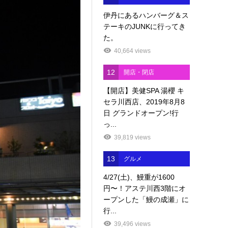
伊丹にあるハンバーグ＆ス
テーキのJUNKに行ってき
た。
40,664 views
12
開店・閉店
【開店】美健SPA 湯櫻 キ
セラ川西店、2019年8月8
日 グランドオープン!行
っ...
39,819 views
13
グルメ
4/27(土)、鰻重が1600
円〜！アステ川西3階にオ
ープンした「鰻の成瀬」に
行...
39,496 views