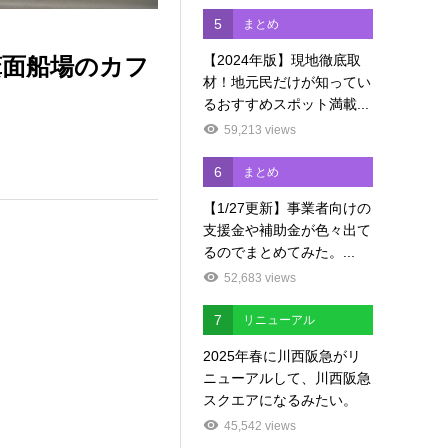
5
まとめ
【2024年版】現地徹底取
。箕面船場のカフ
材！地元民だけが知ってい
るおすすめスポット満載...
59,213 views
6
まとめ
【1/27更新】事業者向けの
支援金や補助金が色々出て
るのでまとめてみた。...
52,683 views
7
リニューアル
2025年春に川西阪急がリ
ニューアルして、川西阪急
スクエアになるみたい。
45,542 views