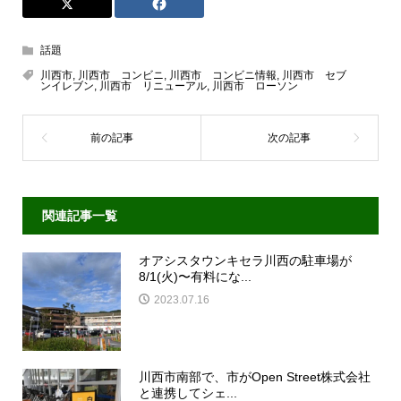
話題
川西市
,
川西市 コンビニ
,
川西市 コンビニ情報
,
川西市 セブ
ンイレブン
,
川西市 リニューアル
,
川西市 ローソン
関連記事一覧
オアシスタウンキセラ川西の駐車場が
8/1(火)〜有料にな...
2023.07.16
川西市南部で、市がOpen Street株式会社
と連携してシェ...