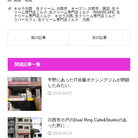
キセラ川西 生クリーム
,
川西市 オープン
,
川西市 開店
,
生ク
リーム専門店ミルク
,
生クリーム専門店ミルク RIVERCAFE
,
生
クリーム専門店ミルク キセラ川西
,
生クリーム専門店ミルク
リバーカフェ
,
生クリーム専門店ミルク 川西
関連記事一覧
平野にあったIT佐藤ボクシングジムが閉鎖
したみたい。
2022.04.07
川西市小戸のDual Ring Cafe&Studioのあ
った所に...
2026.06.10