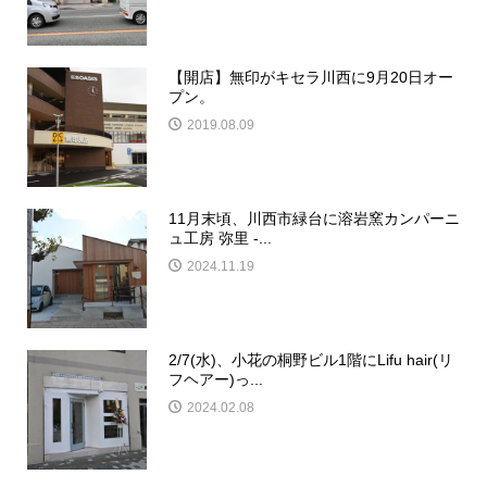
【開店】無印がキセラ川西に9月20日オー
プン。
2019.08.09
11月末頃、川西市緑台に溶岩窯カンパーニ
ュ工房 弥里 -...
2024.11.19
2/7(水)、小花の桐野ビル1階にLifu hair(リ
フヘアー)っ...
2024.02.08