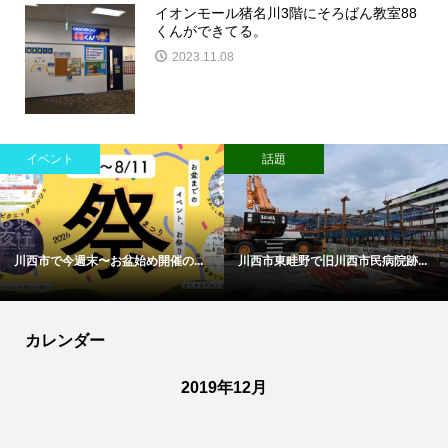
イオンモール猪名川3階にそろばん教室88
くんができてる。
2023.11.08
イベント
話題
川西市で今週末〜お盆始め開催の...
川西市東畦野で旧川西市民病院跡...
カレンダー
2019年12月