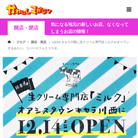
気になる地元の新しいお店、なくなって
開店・閉店
しまうお店の情報！
ブログ
開店・閉店
12/14,キセラ川西に生クリーム専門店ミルクがオープン
するみたい。リバーカフェとコラボ。