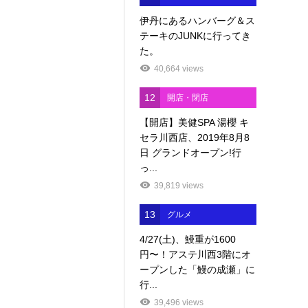
伊丹にあるハンバーグ＆ス
テーキのJUNKに行ってき
た。
40,664 views
12
開店・閉店
【開店】美健SPA 湯櫻 キ
セラ川西店、2019年8月8
日 グランドオープン!行
っ...
39,819 views
13
グルメ
4/27(土)、鰻重が1600
円〜！アステ川西3階にオ
ープンした「鰻の成瀬」に
行...
39,496 views