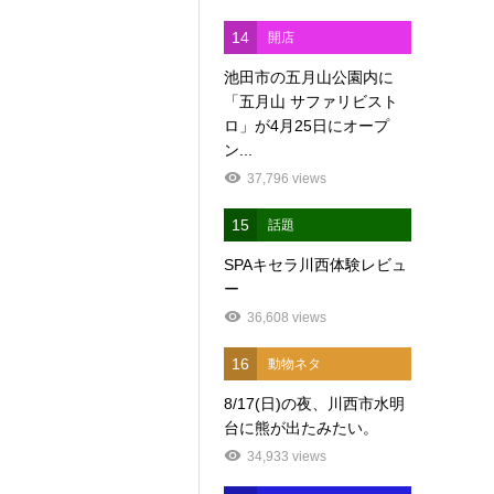
14
開店
池田市の五月山公園内に
「五月山 サファリビスト
ロ」が4月25日にオープ
ン...
37,796 views
15
話題
SPAキセラ川西体験レビュ
ー
36,608 views
16
動物ネタ
8/17(日)の夜、川西市水明
台に熊が出たみたい。
34,933 views