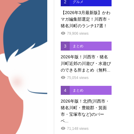
2
グルメ
【2026年3月最新版】かわ
マガ編集部選定！川西市・
猪名川町のランチ17選！
79,906 views
3
まとめ
2026年版！川西市・猪名
川町近郊の川遊び・水遊び
のできる所まとめ（無料...
75,054 views
4
まとめ
2026年版！北摂(川西市・
猪名川町・豊能郡・箕面
市・宝塚市など)のバー
ベ...
71,148 views