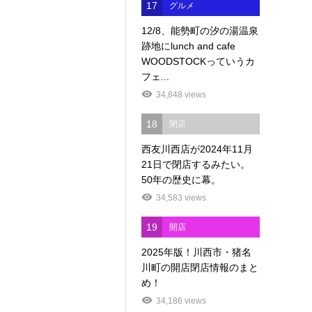
17
グルメ
12/8、能勢町の汐の湯温泉
跡地にlunch and cafe
WOODSTOCKっていうカ
フェ...
34,848 views
18
閉店
西友川西店が2024年11月
21日で閉店するみたい。
50年の歴史に幕。
34,583 views
19
開店
2025年版！川西市・猪名
川町の開店閉店情報のまと
め！
34,186 views