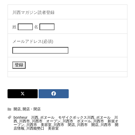
川西マガジン読者登録
姓
名
メールアドレス(必須)
開店
,
開店・閉店
bonheur 川西
,
ボヌール モザイクボックス川西
,
ボヌール 川
西
,
川西市
,
川西市 オープン
,
川西市 ボヌール
,
川西市 新規オ
ープン
,
川西市 美容室
,
川西市 閉店
,
川西市 開店
,
川西市 開
店情報
,
川西能勢口 美容室