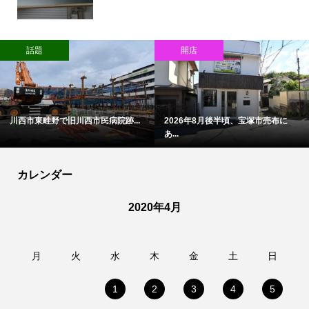
話題
開店
川西市東畦野で旧川西市民病院跡...
2026年8月後半頃、宝塚市売布に
あ...
カレンダー
2020年4月
月
火
水
木
金
土
日
1
2
3
4
5