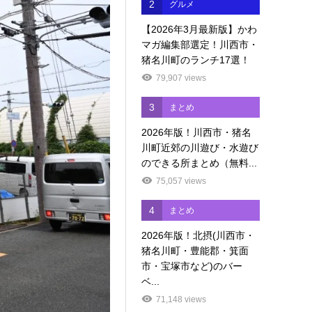
2
グルメ
【2026年3月最新版】かわ
マガ編集部選定！川西市・
猪名川町のランチ17選！
79,907 views
3
まとめ
2026年版！川西市・猪名
川町近郊の川遊び・水遊び
のできる所まとめ（無料...
75,057 views
4
まとめ
2026年版！北摂(川西市・
猪名川町・豊能郡・箕面
市・宝塚市など)のバー
ベ...
71,148 views