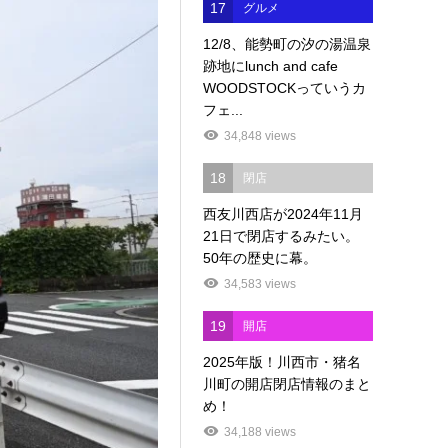
17
グルメ
12/8、能勢町の汐の湯温泉
跡地にlunch and cafe
WOODSTOCKっていうカ
フェ...
34,848 views
18
閉店
西友川西店が2024年11月
21日で閉店するみたい。
50年の歴史に幕。
34,583 views
19
開店
2025年版！川西市・猪名
川町の開店閉店情報のまと
め！
34,188 views