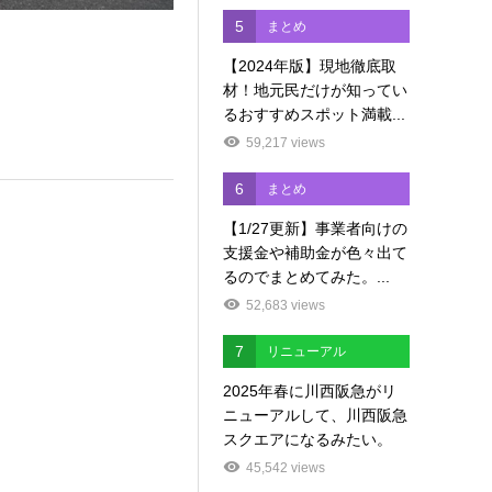
5
まとめ
【2024年版】現地徹底取
材！地元民だけが知ってい
るおすすめスポット満載...
59,217 views
6
まとめ
【1/27更新】事業者向けの
支援金や補助金が色々出て
るのでまとめてみた。...
52,683 views
7
リニューアル
2025年春に川西阪急がリ
ニューアルして、川西阪急
スクエアになるみたい。
45,542 views