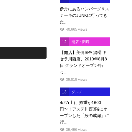
伊丹にあるハンバーグ＆ス
テーキのJUNKに行ってき
た。
40,665 views
12
開店・閉店
【開店】美健SPA 湯櫻 キ
セラ川西店、2019年8月8
日 グランドオープン!行
っ...
39,819 views
13
グルメ
4/27(土)、鰻重が1600
円〜！アステ川西3階にオ
ープンした「鰻の成瀬」に
行...
39,496 views