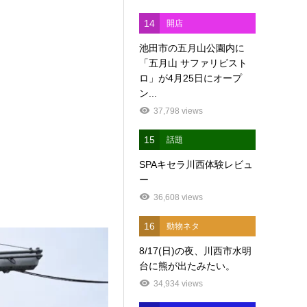
14
開店
池田市の五月山公園内に
「五月山 サファリビスト
ロ」が4月25日にオープ
ン...
37,798 views
15
話題
SPAキセラ川西体験レビュ
ー
36,608 views
16
動物ネタ
8/17(日)の夜、川西市水明
台に熊が出たみたい。
34,934 views