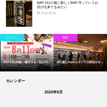
BAR 151の後に新しくBAR 淳っていうお
店が出来てるみたい
2018.06.30
イベント
話題
川西市で今週末〜お盆始め開催の...
川西市東畦野で旧川西市民病院跡...
カレンダー
2020年9月