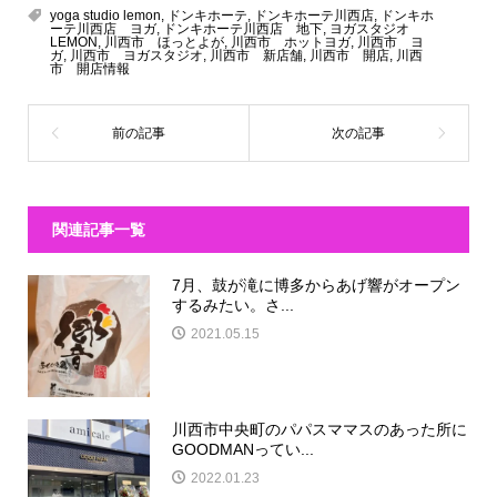
yoga studio lemon
,
ドンキホーテ
,
ドンキホーテ川西店
,
ドンキホ
ーテ川西店 ヨガ
,
ドンキホーテ川西店 地下
,
ヨガスタジオ
LEMON
,
川西市 ほっとよが
,
川西市 ホットヨガ
,
川西市 ヨ
ガ
,
川西市 ヨガスタジオ
,
川西市 新店舗
,
川西市 開店
,
川西
市 開店情報
関連記事一覧
7月、鼓が滝に博多からあげ響がオープン
するみたい。さ...
2021.05.15
川西市中央町のパパスママスのあった所に
GOODMANってい...
2022.01.23