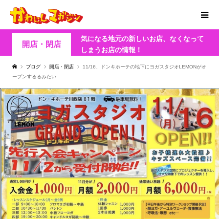
気になる地元の新しいお店、なくなって
開店・閉店
しまうお店の情報！
ブログ
開店・閉店
11/16、ドンキホーテの地下にヨガスタジオLEMONがオ
ープンするるみたい