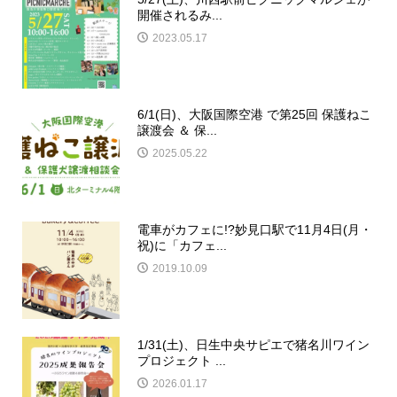
開催されるみ...
2023.05.17
6/1(日)、大阪国際空港 で第25回 保護ねこ
譲渡会 ＆ 保...
2025.05.22
電車がカフェに!?妙見口駅で11月4日(月・
祝)に「カフェ...
2019.10.09
1/31(土)、日生中央サピエで猪名川ワイン
プロジェクト ...
2026.01.17