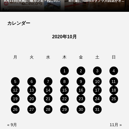
8月11日(火祝)、猫カフェ・ねこの...
8/7(金)、namcoラソラ川西店がオ...
カレンダー
2020年10月
月
火
水
木
金
土
日
1
2
3
4
5
6
7
8
9
10
11
12
13
14
15
16
17
18
19
20
21
22
23
24
25
26
27
28
29
30
31
« 9月
11月 »