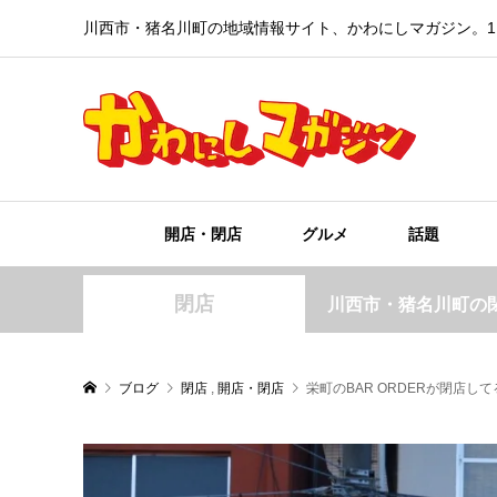
川西市・猪名川町の地域情報サイト、かわにしマガジン。1
開店・閉店
グルメ
話題
閉店
川西市・猪名川町の
ブログ
閉店
,
開店・閉店
栄町のBAR ORDERが閉店し