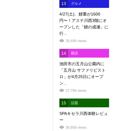
13
グルメ
4/27(土)、鰻重が1600
円〜！アステ川西3階にオ
ープンした「鰻の成瀬」に
行...
39,496 views
14
開店
池田市の五月山公園内に
「五月山 サファリビスト
ロ」が4月25日にオープ
ン...
37,796 views
15
話題
SPAキセラ川西体験レビュ
ー
36,608 views