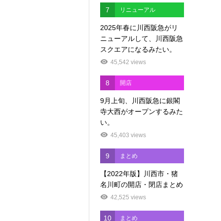
7
リニューアル
2025年春に川西阪急がリ
ニューアルして、川西阪急
スクエアになるみたい。
45,542 views
8
開店
9月上旬、川西阪急に銀閣
寺大西がオープンするみた
い。
45,403 views
9
まとめ
【2022年版】川西市・猪
名川町の開店・閉店まとめ
42,525 views
10
まとめ