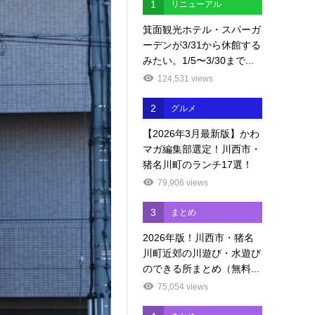
1
リニューアル
箕面観光ホテル・スパーガ
ーデンが3/31から休館する
みたい。1/5〜3/30まで...
124,531 views
2
グルメ
【2026年3月最新版】かわ
マガ編集部選定！川西市・
猪名川町のランチ17選！
79,906 views
3
まとめ
2026年版！川西市・猪名
川町近郊の川遊び・水遊び
のできる所まとめ（無料...
75,054 views