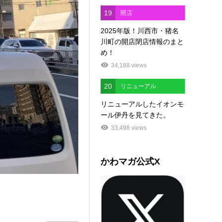
19
開店
2025年版！川西市・猪名
川町の開店閉店情報のまと
め！
34,188 views
20
リニューアル
リニューアルしたイオンモ
ール伊丹を見てきた。
33,498 views
かわマガ公式X