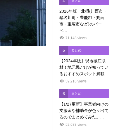
4
まとめ
2026年版！北摂(川西市・
猪名川町・豊能郡・箕面
市・宝塚市など)のバー
ベ...
71,148 views
5
まとめ
【2024年版】現地徹底取
材！地元民だけが知ってい
るおすすめスポット満載...
59,216 views
6
まとめ
【1/27更新】事業者向けの
支援金や補助金が色々出て
るのでまとめてみた。...
52,683 views