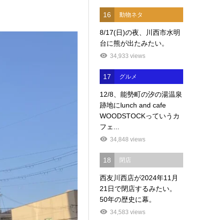
16
動物ネタ
8/17(日)の夜、川西市水明
台に熊が出たみたい。
34,933 views
17
グルメ
12/8、能勢町の汐の湯温泉
跡地にlunch and cafe
WOODSTOCKっていうカ
フェ...
34,848 views
18
閉店
西友川西店が2024年11月
21日で閉店するみたい。
50年の歴史に幕。
34,583 views