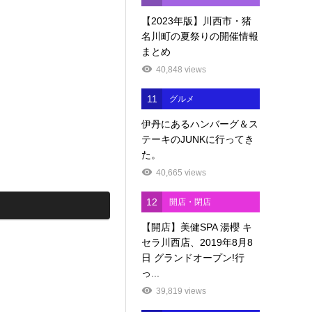
【2023年版】川西市・猪
名川町の夏祭りの開催情報
まとめ
40,848 views
11
グルメ
伊丹にあるハンバーグ＆ス
テーキのJUNKに行ってき
た。
40,665 views
12
開店・閉店
【開店】美健SPA 湯櫻 キ
セラ川西店、2019年8月8
日 グランドオープン!行
っ...
39,819 views