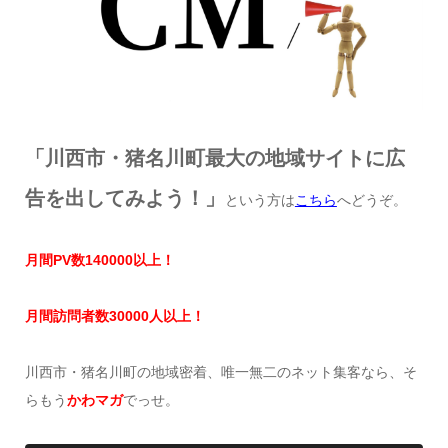
「川西市・猪名川町最大の地域サイトに広
告を出してみよう！」
という方は
こちら
へどうぞ。
月間
PV
数
140000
以上！
月間訪問者数
30000
人以上！
川西市・猪名川町の地域密着、唯一無二のネット集客なら、そ
らもう
かわマガ
でっせ。