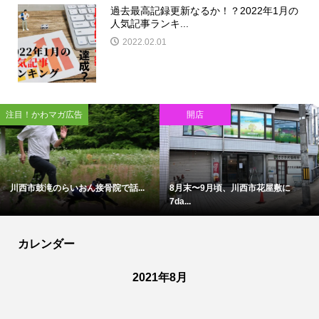
過去最高記録更新なるか！？2022年1月の
人気記事ランキ...
2022.02.01
告
開店
閉店
ん接骨院で話...
8月末〜9月頃、川西市花屋敷に
アステ川西地下1階のI
7da...
カレンダー
2021年8月