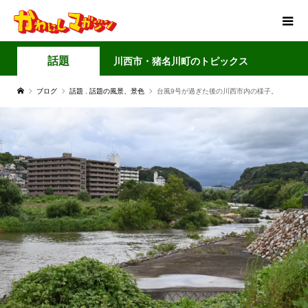
話題
川西市・猪名川町のトピックス
ブログ
話題
,
話題の風景、景色
台風9号が過ぎた後の川西市内の様子。