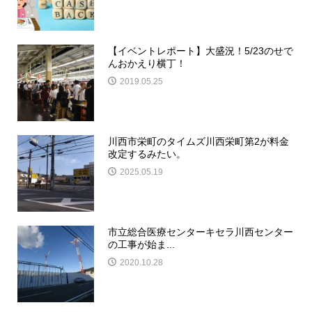
【イベントレポート】大盛況！5/23のせで
んおかえり横丁！
2019.05.25
川西市栄町のタイムズ川西栄町第2が料金
改定するみたい。
2025.05.19
市立総合医療センターキセラ川西センター
の工事が始ま...
2020.10.28