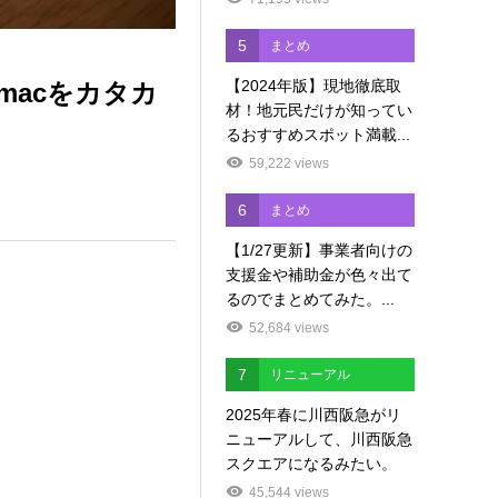
5
まとめ
【2024年版】現地徹底取
acをカタカ
材！地元民だけが知ってい
るおすすめスポット満載...
59,222 views
6
まとめ
【1/27更新】事業者向けの
支援金や補助金が色々出て
るのでまとめてみた。...
52,684 views
7
リニューアル
2025年春に川西阪急がリ
ニューアルして、川西阪急
スクエアになるみたい。
45,544 views