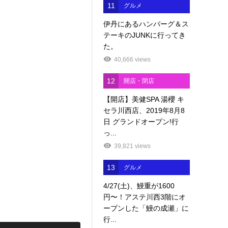
11
グルメ
伊丹にあるハンバーグ＆ス
テーキのJUNKに行ってき
た。
40,666 views
12
開店・閉店
【開店】美健SPA 湯櫻 キ
セラ川西店、2019年8月8
日 グランドオープン!行
っ...
39,821 views
13
グルメ
4/27(土)、鰻重が1600
円〜！アステ川西3階にオ
ープンした「鰻の成瀬」に
行...