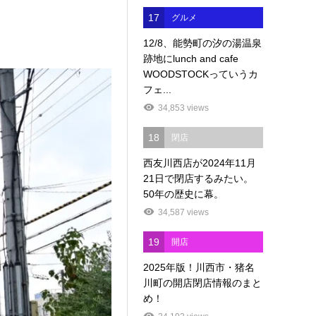
17
グルメ
12/8、能勢町の汐の湯温泉
跡地にlunch and cafe
WOODSTOCKっていうカ
フェ...
34,853 views
18
閉店
西友川西店が2024年11月
21日で閉店するみたい。
50年の歴史に幕。
34,587 views
19
開店
2025年版！川西市・猪名
川町の開店閉店情報のまと
め！