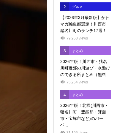
2
グルメ
【2026年3月最新版】かわ
マガ編集部選定！川西市・
猪名川町のランチ17選！
79,958 views
3
まとめ
2026年版！川西市・猪名
川町近郊の川遊び・水遊び
のできる所まとめ（無料...
75,254 views
4
まとめ
2026年版！北摂(川西市・
猪名川町・豊能郡・箕面
市・宝塚市など)のバー
ベ...
71,195 views