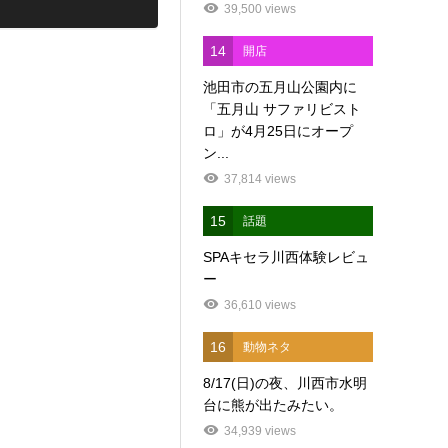
39,500 views
14
開店
池田市の五月山公園内に
「五月山 サファリビスト
ロ」が4月25日にオープ
ン...
37,814 views
15
話題
SPAキセラ川西体験レビュ
ー
36,610 views
16
動物ネタ
8/17(日)の夜、川西市水明
台に熊が出たみたい。
34,939 views