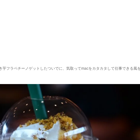
き芋フラペチーノゲットしたついでに、気取ってmacをカタカタして仕事できる風