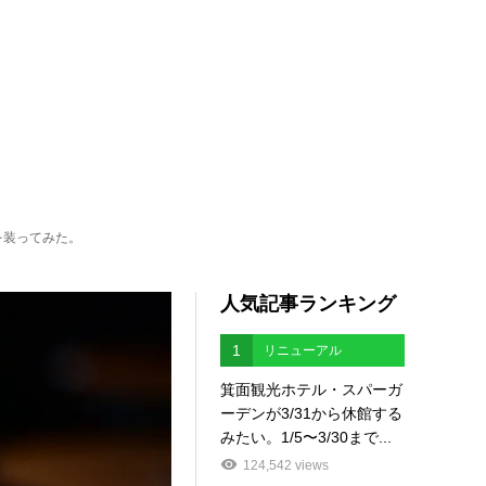
を装ってみた。
人気記事ランキング
1
リニューアル
箕面観光ホテル・スパーガ
ーデンが3/31から休館する
みたい。1/5〜3/30まで...
124,542 views