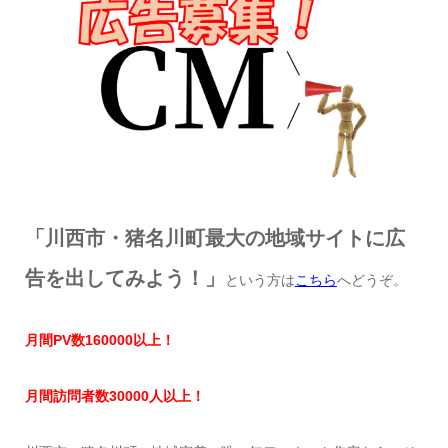
「川西市・猪名川町最大の地域サイトに広
告を出してみよう！」
という方は
こちら
へどうぞ。
月間
PV
数
160000
以上！
月間訪問者数
30000
人以上！