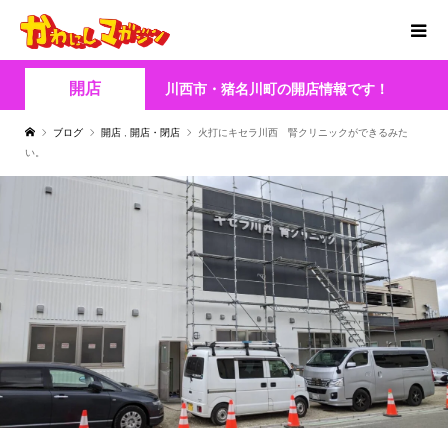
開店
川西市・猪名川町の開店情報です！
ブログ
開店
,
開店・閉店
火打にキセラ川西 腎クリニックができるみた
い。