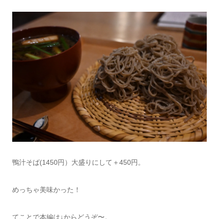
鴨汁そば(1450円）大盛りにして＋450円。
めっちゃ美味かった！
てことで本編は↓からどうぞ〜。