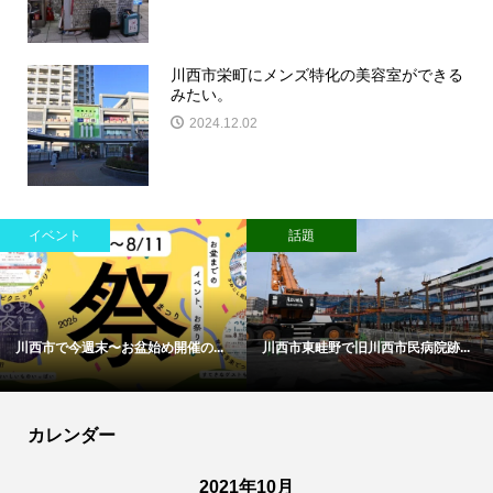
川西市栄町にメンズ特化の美容室ができる
みたい。
2024.12.02
イベント
話題
川西市で今週末〜お盆始め開催の...
川西市東畦野で旧川西市民病院跡...
カレンダー
2021年10月