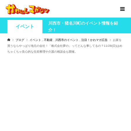
川西市・猪名川町のイベント情報を紹
イベント
介！
ブログ
イベント
,
不動産
,
川西市のイベント
,
注目！かわマガ広告
お家を
買うならやっぱり地元の会社！「株式会社夢の」ってどんな事してるの？11/28(日)はめ
ちゃくちゃ良心的な生前整理や介護の相談会も開催。