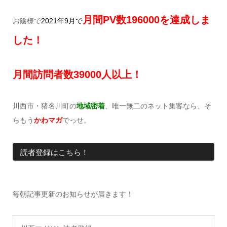
月間
PV
数
196000を達成しま
お陰様で
2021年9月で
した！
月間訪問者数
39000
人以上！
川西市・猪名川町の
地域密着
、唯一無二のネット集客なら、そ
らもう
かわマガ
でっせ。
読者登録はこちら！
毎朝記事更新のお知らせが届きます！