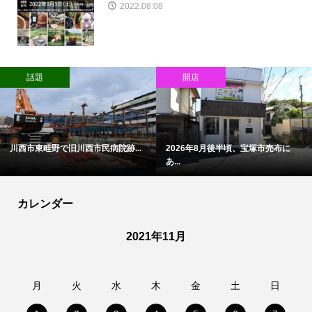
2022.08.08
話題
開店
川西市東畦野で旧川西市民病院跡...
2026年8月後半頃、宝塚市売布に
あ...
カレンダー
2021年11月
月
火
水
木
金
土
日