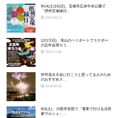
9/14(土)15(日)、宝塚市広末中央公園で
「摂州宝塚縁日...
2024.09.14
12/17(日)、滝山のヘリポートでスケボー
の忘年会滑ろう...
2023.12.08
伊丹花火大会に行こうと思ってる人のため
のおすすめス...
2019.08.20
9/3(土)、川西市笹部で「電車で行ける古民
家マルシェ」...