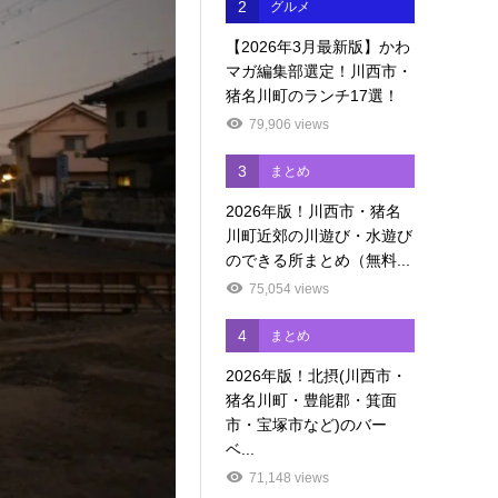
2
グルメ
【2026年3月最新版】かわ
マガ編集部選定！川西市・
猪名川町のランチ17選！
79,906 views
3
まとめ
2026年版！川西市・猪名
川町近郊の川遊び・水遊び
のできる所まとめ（無料...
75,054 views
4
まとめ
2026年版！北摂(川西市・
猪名川町・豊能郡・箕面
市・宝塚市など)のバー
ベ...
71,148 views