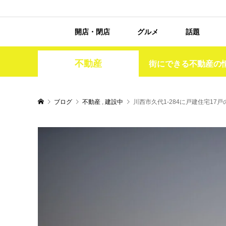
開店・閉店
グルメ
話題
不動産
街にできる不動産の
ブログ
不動産
,
建設中
川西市久代1-284に戸建住宅1