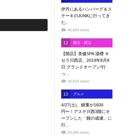
伊丹にあるハンバーグ＆ス
テーキのJUNKに行ってき
た。
40,664 views
12
開店・閉店
【開店】美健SPA 湯櫻 キ
セラ川西店、2019年8月8
日 グランドオープン!行
っ...
39,819 views
13
グルメ
4/27(土)、鰻重が1600
円〜！アステ川西3階にオ
ープンした「鰻の成瀬」に
行...
39,496 views