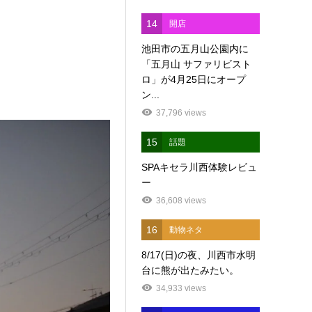
14
開店
池田市の五月山公園内に
「五月山 サファリビスト
ロ」が4月25日にオープ
ン...
37,796 views
15
話題
SPAキセラ川西体験レビュ
ー
36,608 views
16
動物ネタ
8/17(日)の夜、川西市水明
台に熊が出たみたい。
34,933 views