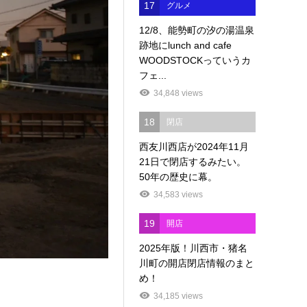
17
グルメ
12/8、能勢町の汐の湯温泉
跡地にlunch and cafe
WOODSTOCKっていうカ
フェ...
34,848 views
18
閉店
西友川西店が2024年11月
21日で閉店するみたい。
50年の歴史に幕。
34,583 views
19
開店
2025年版！川西市・猪名
川町の開店閉店情報のまと
め！
34,185 views