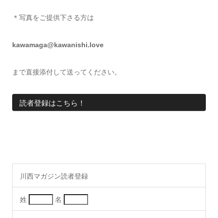
＊写真をご提供下さる方は
kawamaga@kawanishi.love
まで直接添付して送ってください。
読者登録はこちら！
川西マガジン読者登録
姓
名