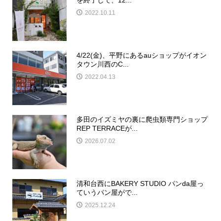
を終了して、12...
2022.10.11
4/22(金)、平野にあるauショップがイオン
タウン川西のC...
2022.04.13
多田のイズミヤの裏に爬虫類専門ショップ
REP TERRACEが...
2026.07.02
清和台西にBAKERY STUDIO パンda屋っ
ていうパン屋がで...
2025.12.24