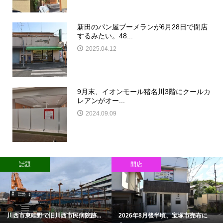
新田のパン屋ブーメランが6月28日で閉店
するみたい。48...
2025.04.12
9月末、イオンモール猪名川3階にクールカ
レアンがオー...
2024.09.09
話題
開店
川西市東畦野で旧川西市民病院跡...
2026年8月後半頃、宝塚市売布に