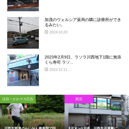
加茂のウェルシア薬局の隣に診療所ができ
るみたい。
2024.10.20
2023年2月9日、ラソラ川西地下1階に無添
くら寿司 ラソ...
2022.12.11
閉店
イベント
敷に
アステ川西地下1階のIKKIが7月末...
8/18(火)、30(日)、川西市大和