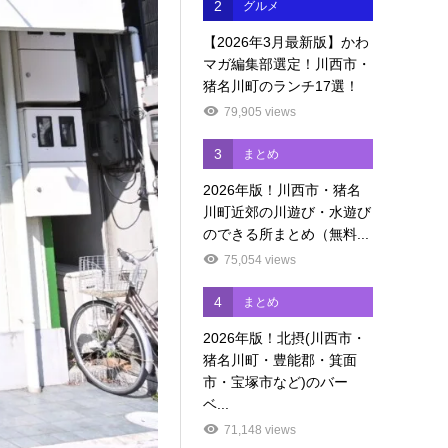
2
グルメ
【2026年3月最新版】かわ
マガ編集部選定！川西市・
猪名川町のランチ17選！
79,905 views
3
まとめ
2026年版！川西市・猪名
川町近郊の川遊び・水遊び
のできる所まとめ（無料...
75,054 views
4
まとめ
2026年版！北摂(川西市・
猪名川町・豊能郡・箕面
市・宝塚市など)のバー
ベ...
71,148 views