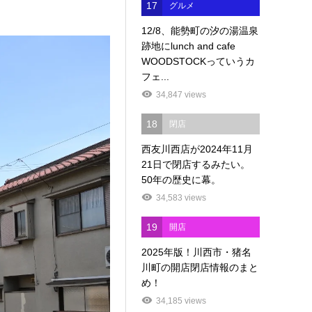
17
グルメ
12/8、能勢町の汐の湯温泉
跡地にlunch and cafe
WOODSTOCKっていうカ
フェ...
34,847 views
18
閉店
西友川西店が2024年11月
21日で閉店するみたい。
50年の歴史に幕。
34,583 views
19
開店
2025年版！川西市・猪名
川町の開店閉店情報のまと
め！
34,185 views