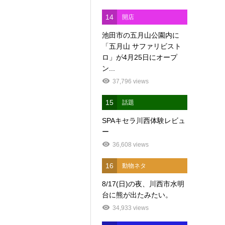
14
開店
池田市の五月山公園内に
「五月山 サファリビスト
ロ」が4月25日にオープ
ン...
37,796 views
15
話題
SPAキセラ川西体験レビュ
ー
36,608 views
16
動物ネタ
8/17(日)の夜、川西市水明
台に熊が出たみたい。
34,933 views