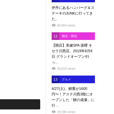
伊丹にあるハンバーグ＆ス
テーキのJUNKに行ってき
た。
40,664 views
12
開店・閉店
【開店】美健SPA 湯櫻 キ
セラ川西店、2019年8月8
日 グランドオープン!行
っ...
39,819 views
13
グルメ
4/27(土)、鰻重が1600
円〜！アステ川西3階にオ
ープンした「鰻の成瀬」に
行...
39,496 views