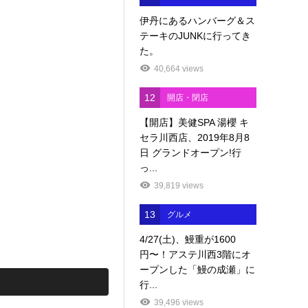
伊丹にあるハンバーグ＆ス
テーキのJUNKに行ってき
た。
40,664 views
12
開店・閉店
【開店】美健SPA 湯櫻 キ
セラ川西店、2019年8月8
日 グランドオープン!行
っ...
39,819 views
13
グルメ
4/27(土)、鰻重が1600
円〜！アステ川西3階にオ
ープンした「鰻の成瀬」に
行...
39,496 views