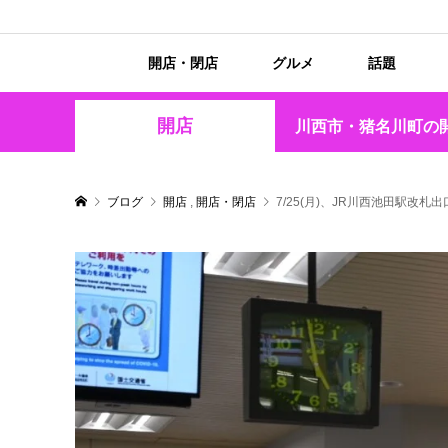
開店・閉店
グルメ
話題
開店
川西市・猪名川町の
ブログ
開店
,
開店・閉店
7/25(月)、JR川西池田駅改