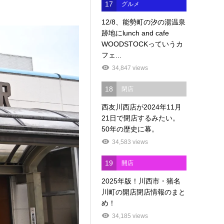
17
グルメ
12/8、能勢町の汐の湯温泉
跡地にlunch and cafe
WOODSTOCKっていうカ
フェ...
34,847 views
18
閉店
西友川西店が2024年11月
21日で閉店するみたい。
50年の歴史に幕。
34,583 views
19
開店
2025年版！川西市・猪名
川町の開店閉店情報のまと
め！
34,185 views