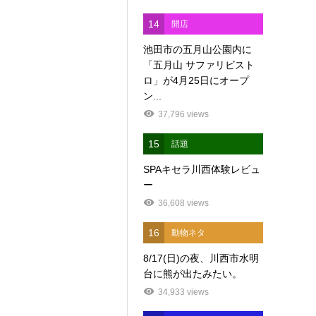
14
開店
池田市の五月山公園内に
「五月山 サファリビスト
ロ」が4月25日にオープ
ン...
37,796 views
15
話題
SPAキセラ川西体験レビュ
ー
36,608 views
16
動物ネタ
8/17(日)の夜、川西市水明
台に熊が出たみたい。
34,933 views