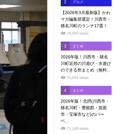
2
グルメ
【2026年3月最新版】かわ
マガ編集部選定！川西市・
猪名川町のランチ17選！
79,905 views
3
まとめ
2026年版！川西市・猪名
川町近郊の川遊び・水遊び
のできる所まとめ（無料...
75,054 views
4
まとめ
2026年版！北摂(川西市・
猪名川町・豊能郡・箕面
市・宝塚市など)のバー
ベ...
71,148 views