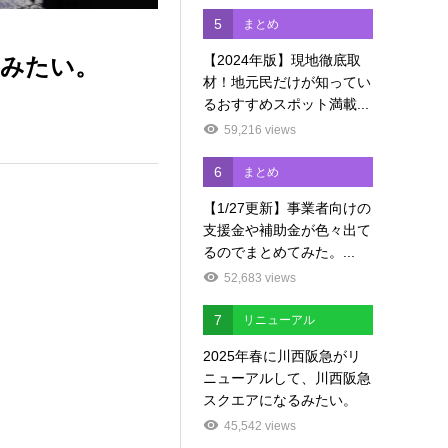
5
まとめ
【2024年版】現地徹底取
るみたい。
材！地元民だけが知ってい
るおすすめスポット満載...
59,216 views
6
まとめ
【1/27更新】事業者向けの
支援金や補助金が色々出て
るのでまとめてみた。...
52,683 views
7
リニューアル
2025年春に川西阪急がリ
ニューアルして、川西阪急
スクエアになるみたい。
45,542 views