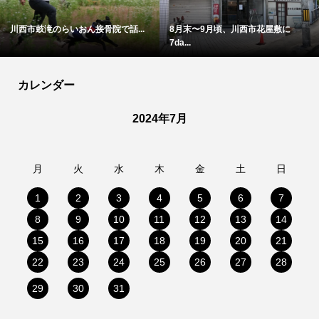
川西市鼓滝のらいおん接骨院で話...
8月末〜9月頃、川西市花屋敷に
7da...
カレンダー
2024年7月
月
火
水
木
金
土
日
1
2
3
4
5
6
7
8
9
10
11
12
13
14
15
16
17
18
19
20
21
22
23
24
25
26
27
28
29
30
31