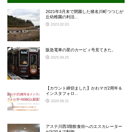
2021年3月末で閉園した猪名川町つつじが
丘幼稚園の利活...
2023.02.03
阪急電車の星のカービィ号見てきた。
2025.08.25
【カウント締切ました】かわマガ2周年＆
インスタフォロ...
2020.08.31
アステ川西3階飲食街へのエスカレーター
が3/20まで制御...