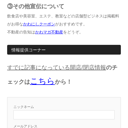
③その他宣伝について
飲食店や美容室、エステ、教室などの店舗型ビジネスは掲載料
がお得な
かわにしクーポン
がおすすめです。
不動産の告知は
かわマガ不動産
をどうぞ。
情報提供コーナー
すでに記事になっている開店
/
閉店情報
のチ
こちら
ェックは
から！
ニックネーム
メールアドレス