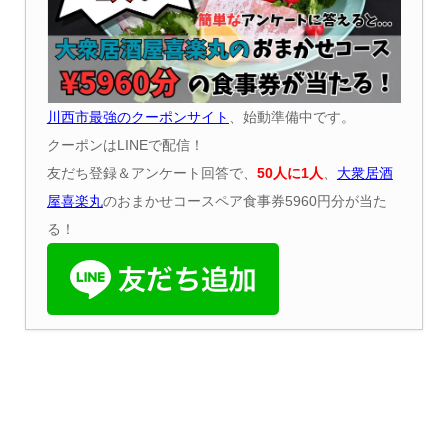
川西市最強のクーポンサイト
、始動準備中です。
クーポンはLINEで配信！
友だち登録＆アンケート回答で、
50
人に
1
人
、
大衆居酒
屋喜楽丸
のおまかせコースペア食事券5960円分が当た
る！