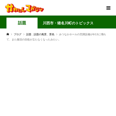
話題
川西市・猪名川町のトピックス
ブログ
話題
,
話題の風景、景色
みつなかホールの空調設備が6/13に壊れ
て、また復旧の目処が立たなくなったみたい。