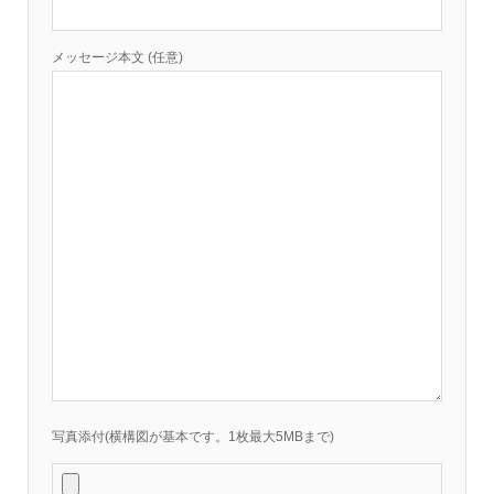
メッセージ本文 (任意)
写真添付(横構図が基本です。1枚最大5MBまで)