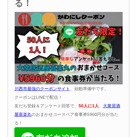
る！
川西市最強のクーポンサイト
、始動準備中です。
クーポンはLINEで配信！
友だち登録＆アンケート回答で、
50
人に
1
人
、
大衆居酒
屋喜楽丸
のおまかせコースペア食事券5960円分が当た
る！