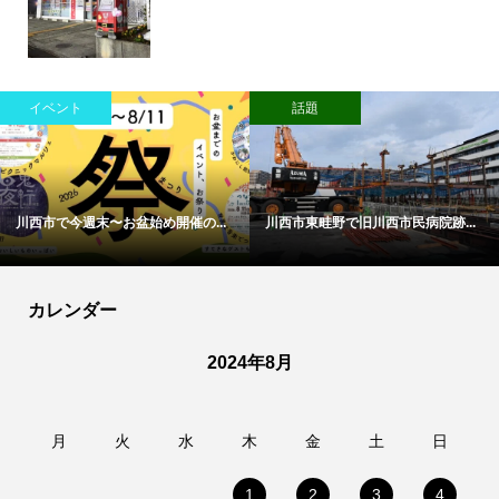
イベント
話題
川西市で今週末〜お盆始め開催の...
川西市東畦野で旧川西市民病院跡...
カレンダー
2024年8月
月
火
水
木
金
土
日
1
2
3
4