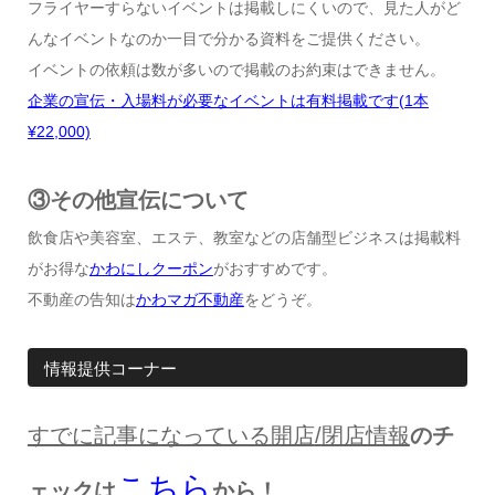
フライヤーすらないイベントは掲載しにくいので、見た人がど
んなイベントなのか一目で分かる資料をご提供ください。
イベントの依頼は数が多いので掲載のお約束はできません。
企業の宣伝・入場料が必要なイベントは有料掲載です
(1
本
¥22,000)
③その他宣伝について
飲食店や美容室、エステ、教室などの店舗型ビジネスは掲載料
がお得な
かわにしクーポン
がおすすめです。
不動産の告知は
かわマガ不動産
をどうぞ。
情報提供コーナー
すでに記事になっている開店
/
閉店情報
のチ
こちら
ェックは
から！