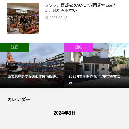
ラソラ川西2階のCANDYが閉店するみた
い。靴やら財布や...
2026.03.15
話題
開店
川西市東畦野で旧川西市民病院跡...
2026年8月後半頃、宝塚市売布に
あ...
カレンダー
2024年8月