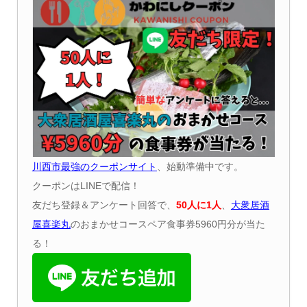
川西市最強のクーポンサイト
、始動準備中です。
クーポンはLINEで配信！
友だち登録＆アンケート回答で、
50
人に
1
人
、
大衆居酒
屋喜楽丸
のおまかせコースペア食事券5960円分が当た
る！