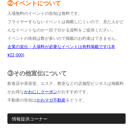
②イベントについて
入場無料のイベントの告知は無料です。
フライヤーすらないイベントは掲載しにくいので、見た人がど
んなイベントなのか一目で分かる資料をご提供ください。
イベントの依頼は数が多いので掲載のお約束はできません。
企業の宣伝・入場料が必要なイベントは有料掲載です
(1
本
¥22,000)
③その他宣伝について
飲食店や美容室、エステ、教室などの店舗型ビジネスは掲載料
がお得な
かわにしクーポン
がおすすめです。
不動産の告知は
かわマガ不動産
をどうぞ。
情報提供コーナー