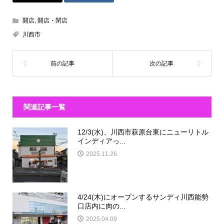
開店
,
開店・閉店
川西市
関連記事一覧
12/3(水)、川西市萩原台東にニューリトル
インディアっ...
2025.11.26
4/24(木)にオープンするサンディ川西能勢
口店内に肉の...
2025.04.09