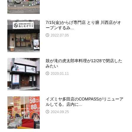
7/15(金)からげ専門店 とり膳 川西店がオ
ープンするみ...
2022.07.05
鼓が滝の虎太郎串料理が12/28で閉店した
みたい
2020.01.11
イズミヤ多田店のCOMPASSがリニューア
ルしてる。店内に...
2024.09.25