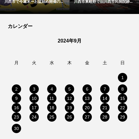
川西市で今週末〜お盆始め開催の...
川西市東畦野で旧川西市民病院跡...
カレンダー
2024年9月
月
火
水
木
金
土
日
1
2
3
4
5
6
7
8
9
10
11
12
13
14
15
16
17
18
19
20
21
22
23
24
25
26
27
28
29
30