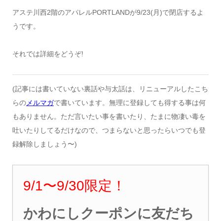
アステ川西2階のアパレルPORTLANDが9/23(月)で閉店するよ
うです。
それでは詳細をどうぞ!
(記事には書いていない裏話や与太話は、リニューアルしたこち
らの
メルマガ
で書いています。無理に登録しても得する事は何
もありません。ただ言いたい事を書いたり、たまに物凄い毒を
吐いたりしてるだけなので、つまらないと思ったらいつでも登
録解除しましょう〜)
9/1
〜9
/30
限定！
かわにしクーポンに友だち