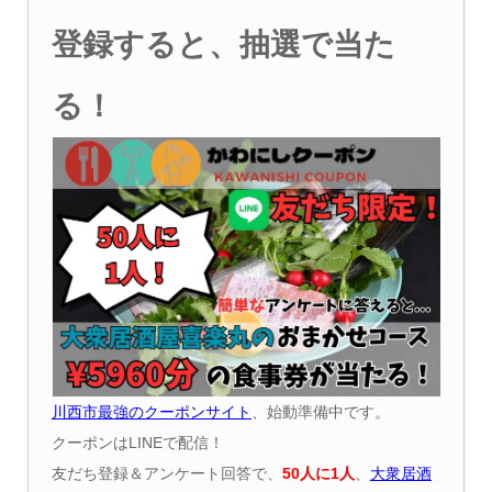
登録すると、抽選で当た
る！
川西市最強のクーポンサイト
、始動準備中です。
クーポンはLINEで配信！
友だち登録＆アンケート回答で、
50
人に
1
人
、
大衆居酒