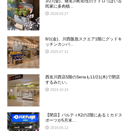
3/27(金)、猪名川町杉生のトトロっぽい古
民家に多肉植...
2026.03.27
8/1(金)、川西阪急スクエア1階にグッドキ
ッチンカンパ...
2025.07.31
西友川西店5階のSeriaも11/21(木)で閉店
するみたい。
2024.10.24
【閉店】パルティK2の2階にあるミカドス
ポーツが5月末...
2019.05.12