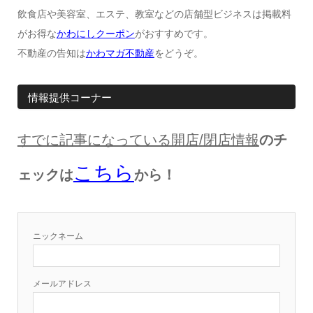
飲食店や美容室、エステ、教室などの店舗型ビジネスは掲載料
がお得な
かわにしクーポン
がおすすめです。
不動産の告知は
かわマガ不動産
をどうぞ。
情報提供コーナー
すでに記事になっている開店
/
閉店情報
のチ
こちら
ェックは
から！
ニックネーム
メールアドレス