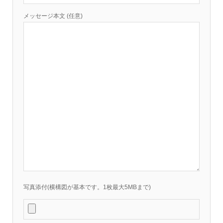
メッセージ本文 (任意)
写真添付(横構図が基本です。1枚最大5MBまで)