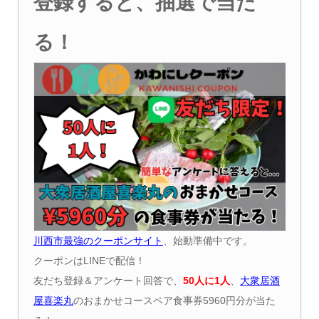
登録すると、抽選で当た
る！
川西市最強のクーポンサイト
、始動準備中です。
クーポンはLINEで配信！
友だち登録＆アンケート回答で、
50
人に
1
人
、
大衆居酒
屋喜楽丸
のおまかせコースペア食事券5960円分が当た