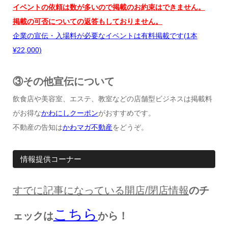
イベントの依頼は数が多いので掲載のお約束はできません。
掲載の可否についての返答もしておりません。
企業の宣伝・入場料が必要なイベントは有料掲載です
(1
本
¥22,000)
③その他宣伝について
飲食店や美容室、エステ、教室などの店舗型ビジネスは掲載料
がお得な
かわにしクーポン
がおすすめです。
不動産の告知は
かわマガ不動産
をどうぞ。
情報提供コーナー
すでに記事になっている開店
/
閉店情報
のチ
こちら
ェックは
から！