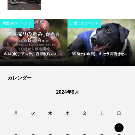
川西市のイベント
川西市のイベント
8/14(金)、アステ川西1階ぴぃぷぅ...
8/15(土)16(日)、キセラ川西せせ...
カレンダー
2024年9月
月
火
水
木
金
土
日
1