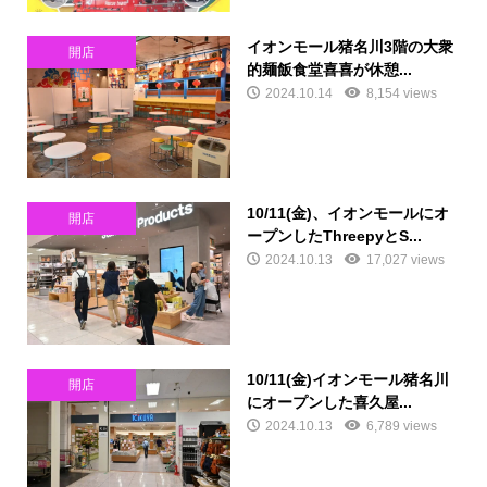
イオンモール猪名川3階の大衆
開店
的麺飯食堂喜喜が休憩...
2024.10.14
8,154 views
10/11(金)、イオンモールにオ
開店
ープンしたThreepyとS...
2024.10.13
17,027 views
10/11(金)イオンモール猪名川
開店
にオープンした喜久屋...
2024.10.13
6,789 views