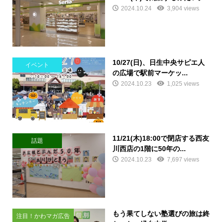
2024.10.24
3,904 views
10/27(日)、日生中央サピエ人
イベント
の広場で駅前マーケッ...
2024.10.23
1,025 views
11/21(木)18:00で閉店する西友
話題
川西店の1階に50年の...
2024.10.23
7,697 views
もう果てしない塾選びの旅は終
注目！かわマガ広告