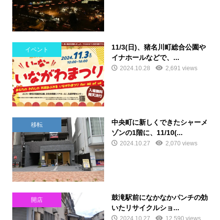
11/3(日)、猪名川町総合公園や
イベント
イナホールなどで、...
2024.10.28
2,691 views
中央町に新しくできたシャーメ
移転
ゾンの1階に、11/10(...
2024.10.27
2,070 views
鼓滝駅前になかなかパンチの効
開店
いたリサイクルショ...
2024.10.27
12,590 views