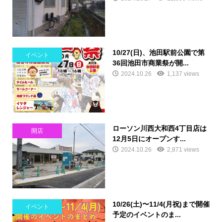
10/27(日)、池田駅前公園で第
イベント
36回池田市商業祭が開...
2024.10.26
1,137 views
ローソン川西大和西4丁目店は
開店
12月5日にオープンす...
2024.10.26
2,871 views
10/26(土)〜11/4(月祝)まで開催
イベント
予定のイベントのま...