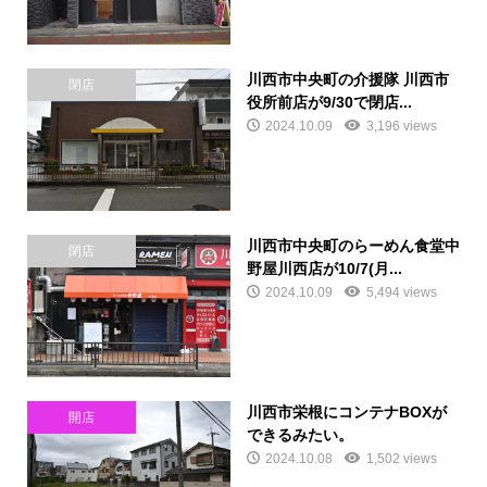
川西市中央町の介援隊 川西市
閉店
役所前店が9/30で閉店...
2024.10.09
3,196 views
川西市中央町のらーめん食堂中
閉店
野屋川西店が10/7(月...
2024.10.09
5,494 views
川西市栄根にコンテナBOXが
開店
できるみたい。
2024.10.08
1,502 views