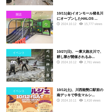
10/11(金)イオンモール猪名川
開店
にオープンしたHALOS ...
2024.10.12
15,777 views
10/27(日)、一庫大路次川で、
イベント
耕し隊が開催されるみ...
2024.10.12
2,761 views
10/12(土)、川西能勢口駅前の
イベント
南デッキで学生マルシ...
2024.10.11
1,416 views