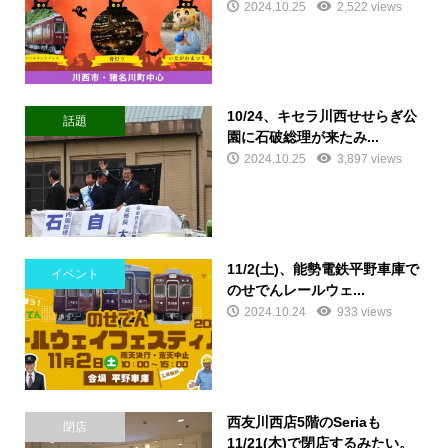
2024.10.25
2,522 views
10/24、キセラ川西せせらぎ公
話題
園に石破総理が来たみ...
2024.10.25
3,897 views
11/2(土)、能勢電鉄平野車庫で
イベント
のせでんレールウェ...
2024.10.24
933 views
西友川西店5階のSeriaも
閉店
11/21(木)で閉店するみたい。