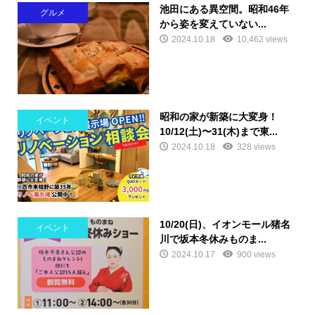
池田にある異空間。昭和46年
グルメ
から姿を変えていない...
2024.10.18
10,462 views
昭和の家が新築に大変身！
イベント
10/12(土)〜31(木)まで東...
2024.10.18
328 views
10/20(日)、イオンモール猪名
イベント
川で坂本冬休みものま...
2024.10.17
900 views