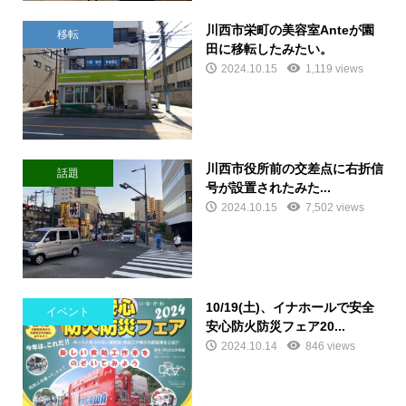
川西市栄町の美容室Anteが園
移転
田に移転したみたい。
2024.10.15
1,119 views
川西市役所前の交差点に右折信
話題
号が設置されたみた...
2024.10.15
7,502 views
10/19(土)、イナホールで安全
イベント
安心防火防災フェア20...
2024.10.14
846 views