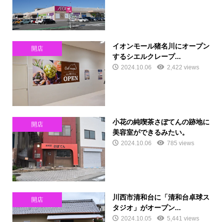
イオンモール猪名川にオープン
開店
するシエルクレープ...
2024.10.06
2,422 views
小花の純喫茶さぼてんの跡地に
開店
美容室ができるみたい。
2024.10.06
785 views
川西市清和台に「清和台卓球ス
開店
タジオ」がオープン...
2024.10.05
5,441 views