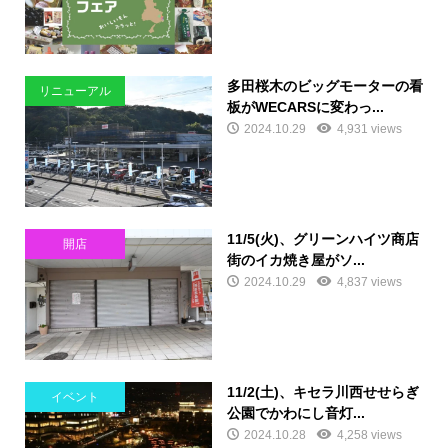
多田桜木のビッグモーターの看
リニューアル
板がWECARSに変わっ...
2024.10.29
4,931 views
11/5(火)、グリーンハイツ商店
開店
街のイカ焼き屋がソ...
2024.10.29
4,837 views
11/2(土)、キセラ川西せせらぎ
イベント
公園でかわにし音灯...
2024.10.28
4,258 views