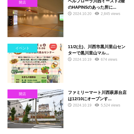
ベルフローラ川西イースト2階
開店
のHAPINSのあった所に...
2024.10.20
2,845 views
11/2(土)、川西市黒川里山セン
イベント
ターで黒川里山マル...
2024.10.19
674 views
ファミリーマート川西萩原台店
開店
は12/10にオープンす...
2024.10.19
5,524 views