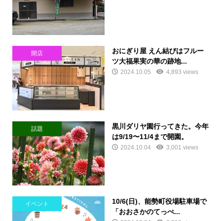
おにぎり屋 えん結びはフルー
開店
ツ大福果実の華の跡地...
2024.10.05
4,893 views
黒川ダリヤ園行ってきた。今年
話題
は9/19〜11/4まで開園。
2024.10.04
3,001 views
10/6(日)、能勢町役場駐車場で
イベント
「おおさかのてっぺ...