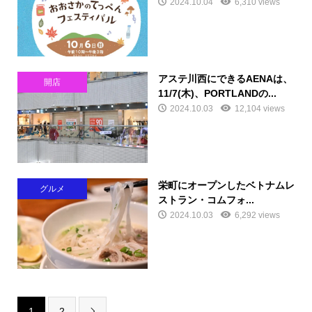
2024.10.04
6,310 views
アステ川西にできるAENAは、
開店
11/7(木)、PORTLANDの...
2024.10.03
12,104 views
栄町にオープンしたベトナムレ
グルメ
ストラン・コムフォ...
2024.10.03
6,292 views
1
2
