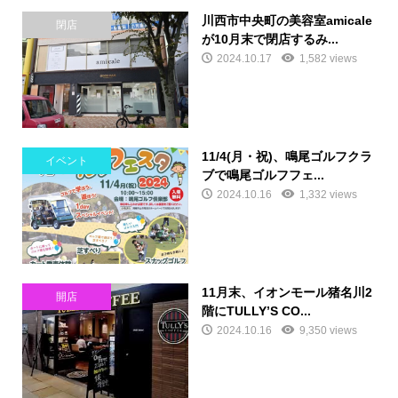
川西市中央町の美容室amicale
閉店
が10月末で閉店するみ...
2024.10.17
1,582 views
11/4(月・祝)、鳴尾ゴルフクラ
イベント
ブで鳴尾ゴルフフェ...
2024.10.16
1,332 views
11月末、イオンモール猪名川2
開店
階にTULLY’S CO...
2024.10.16
9,350 views