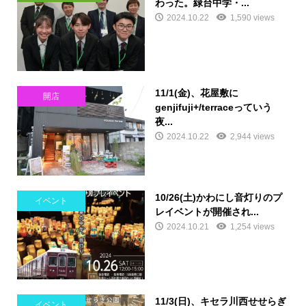
わった。緑台中学・...
2024.10.22
1,590 views
11/1(金)、花屋敷に
開店
genjifuji+/terraceっていう
夜...
2024.10.22
2,944 views
10/26(土)かわにし音灯りのプ
イベント
レイベントが開催され...
2024.10.21
1,254 views
11/3(日)、キセラ川西せせらぎ
イベント