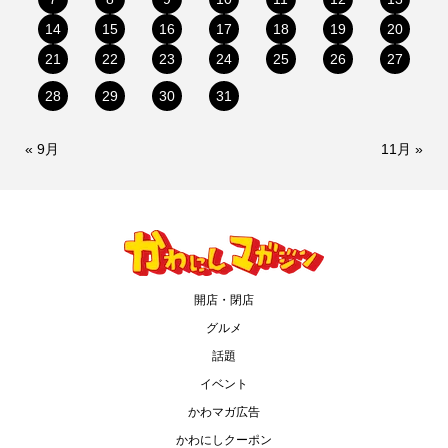
14
15
16
17
18
19
20
21
22
23
24
25
26
27
28
29
30
31
« 9月
11月 »
開店・閉店
グルメ
話題
イベント
かわマガ広告
かわにしクーポン