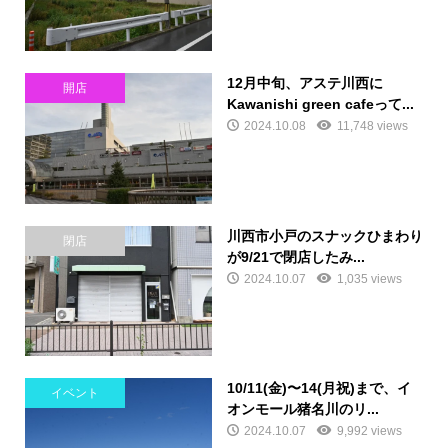
12月中旬、アステ川西に
開店
Kawanishi green cafeって...
2024.10.08
11,748 views
川西市小戸のスナックひまわり
閉店
が9/21で閉店したみ...
2024.10.07
1,035 views
10/11(金)〜14(月祝)まで、イ
イベント
オンモール猪名川のリ...
2024.10.07
9,992 views