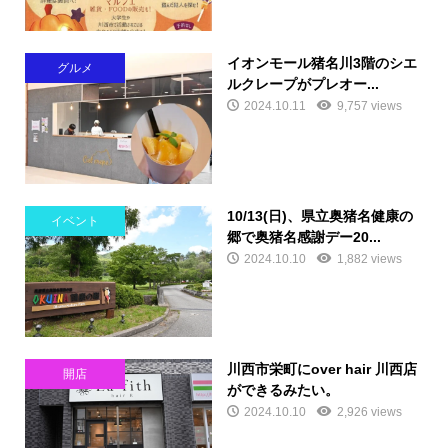
イオンモール猪名川3階のシエ
グルメ
ルクレープがプレオー...
2024.10.11
9,757 views
10/13(日)、県立奥猪名健康の
イベント
郷で奥猪名感謝デー20...
2024.10.10
1,882 views
川西市栄町にover hair 川西店
開店
ができるみたい。
2024.10.10
2,926 views