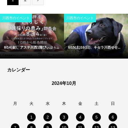
川西市のイベント
川西市のイベント
8/14(金)、アステ川西1階ぴぃぷぅ...
8/15(土)16(日)、キセラ川西せせ...
カレンダー
2024年10月
月
火
水
木
金
土
日
1
2
3
4
5
6
7
8
9
10
11
12
13