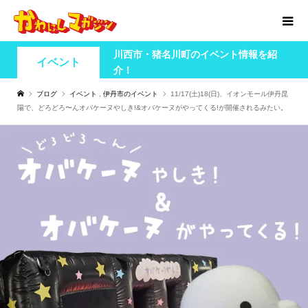
川西市・猪名川町のイベント情報を紹
イベント
介！
ブログ
イベント
,
伊丹市のイベント
11/17(土)18(日)、イオンモール伊丹昆
陽で、どろどろ〜んオバケーヌやしき!&オバケーヌがやってくる!が開催されるみたい。