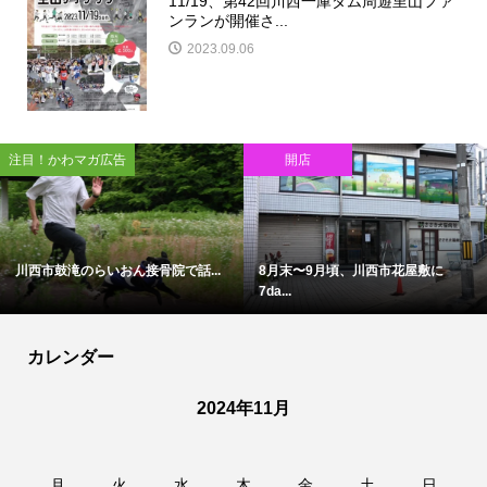
11/19、第42回川西一庫ダム周遊里山ファ
ンランが開催さ...
2023.09.06
注目！かわマガ広告
開店
川西市鼓滝のらいおん接骨院で話...
8月末〜9月頃、川西市花屋敷に
7da...
カレンダー
2024年11月
月
火
水
木
金
土
日