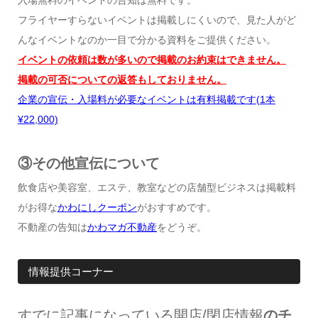
入場無料のイベントの告知は無料です。
フライヤーすらないイベントは掲載しにくいので、見た人がど
んなイベントなのか一目で分かる資料をご提供ください。
イベントの依頼は数が多いので掲載のお約束はできません。
掲載の可否についての返答もしておりません。
企業の宣伝・入場料が必要なイベントは有料掲載です
(1
本
¥22,000)
③その他宣伝について
飲食店や美容室、エステ、教室などの店舗型ビジネスは掲載料
がお得な
かわにしクーポン
がおすすめです。
不動産の告知は
かわマガ不動産
をどうぞ。
情報提供コーナー
すでに記事になっている開店
/
閉店情報
のチ