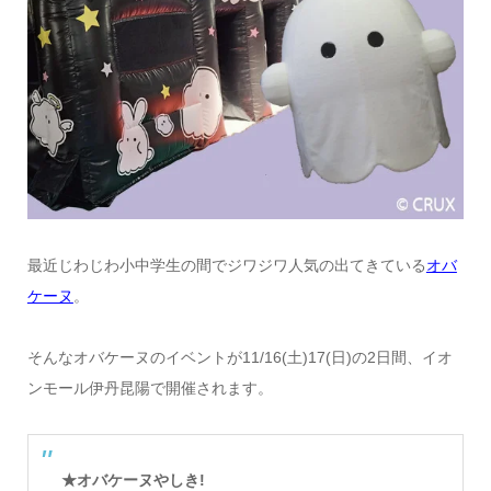
最近じわじわ小中学生の間でジワジワ人気の出てきている
オバ
ケーヌ
。
そんなオバケーヌのイベントが11/16(土)17(日)の2日間、イオ
ンモール伊丹昆陽で開催されます。
★オバケーヌやしき!