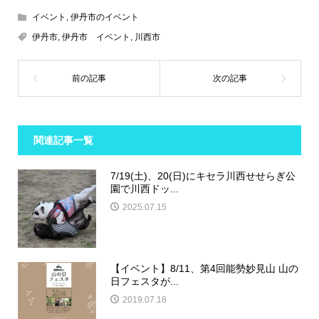
イベント
,
伊丹市のイベント
伊丹市
,
伊丹市 イベント
,
川西市
関連記事一覧
7/19(土)、20(日)にキセラ川西せせらぎ公
園で川西ドッ...
2025.07.15
【イベント】8/11、第4回能勢妙見山 山の
日フェスタが...
2019.07.18