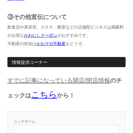
③その他宣伝について
飲食店や美容室、エステ、教室などの店舗型ビジネスは掲載料
がお得な
かわにしクーポン
がおすすめです。
不動産の告知は
かわマガ不動産
をどうぞ。
情報提供コーナー
すでに記事になっている開店
/
閉店情報
のチ
こちら
ェックは
から！
ニックネーム