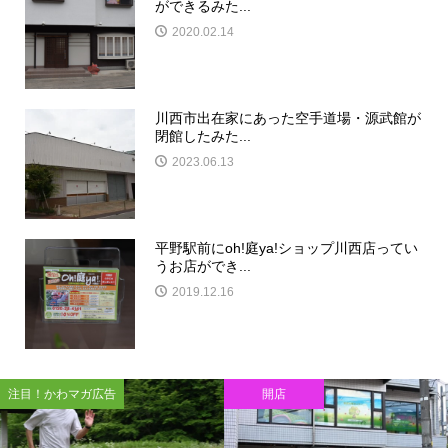
ができるみた...
2020.02.14
川西市出在家にあった空手道場・源武館が
閉館したみた...
2023.06.13
平野駅前にoh!庭ya!ショップ川西店ってい
うお店ができ...
2019.12.16
注目！かわマガ広告
開店