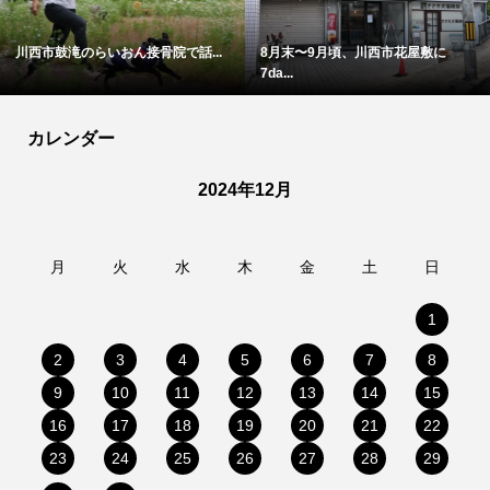
川西市鼓滝のらいおん接骨院で話...
8月末〜9月頃、川西市花屋敷に
7da...
カレンダー
2024年12月
月
火
水
木
金
土
日
1
2
3
4
5
6
7
8
9
10
11
12
13
14
15
16
17
18
19
20
21
22
23
24
25
26
27
28
29